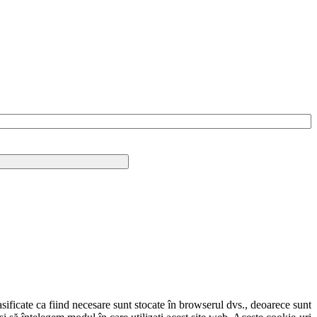
sificate ca fiind necesare sunt stocate în browserul dvs., deoarece sunt