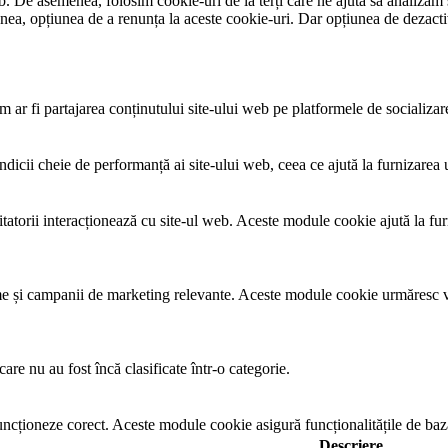
eb. De asemenea, folosim cookie-uri de la terți care ne ajută să analizăm 
nea, opțiunea de a renunța la aceste cookie-uri. Dar opțiunea de dezacti
 ar fi partajarea conținutului site-ului web pe platformele de socializare, 
indicii cheie de performanță ai site-ului web, ceea ce ajută la furnizarea
zitatorii interacționează cu site-ul web. Aceste module cookie ajută la fu
lame și campanii de marketing relevante. Aceste module cookie urmăresc viz
are nu au fost încă clasificate într-o categorie.
uncționeze corect. Aceste module cookie asigură funcționalitățile de bază 
Descriere