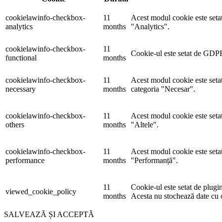
cookielawinfo-checkbox-
11
Acest modul cookie este setat
analytics
months
"Analytics".
cookielawinfo-checkbox-
11
Cookie-ul este setat de GDPR 
functional
months
cookielawinfo-checkbox-
11
Acest modul cookie este seta
necessary
months
categoria "Necesar".
cookielawinfo-checkbox-
11
Acest modul cookie este setat
others
months
"Altele".
cookielawinfo-checkbox-
11
Acest modul cookie este setat
performance
months
"Performanță".
11
Cookie-ul este setat de plugi
viewed_cookie_policy
months
Acesta nu stochează date cu c
SALVEAZĂ ȘI ACCEPTĂ