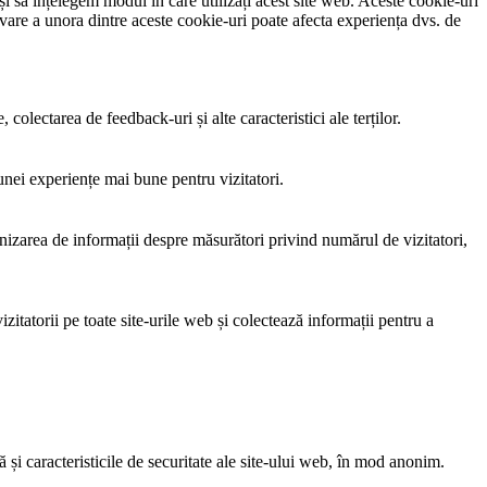
și să înțelegem modul în care utilizați acest site web. Aceste cookie-uri
vare a unora dintre aceste cookie-uri poate afecta experiența dvs. de
colectarea de feedback-uri și alte caracteristici ale terților.
 unei experiențe mai bune pentru vizitatori.
rnizarea de informații despre măsurători privind numărul de vizitatori,
itatorii pe toate site-urile web și colectează informații pentru a
și caracteristicile de securitate ale site-ului web, în mod anonim.