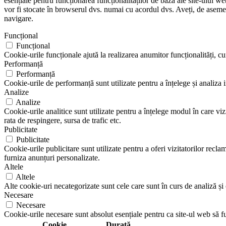
esențiale pentru funcționarea funcționalităților de bază ale site-ului w
vor fi stocate în browserul dvs. numai cu acordul dvs. Aveți, de aseme
navigare.
Funcțional
Funcțional
Cookie-urile funcționale ajută la realizarea anumitor funcționalități, cum
Performanță
Performanță
Cookie-urile de performanță sunt utilizate pentru a înțelege și analiza 
Analize
Analize
Cookie-urile analitice sunt utilizate pentru a înțelege modul în care vi
rata de respingere, sursa de trafic etc.
Publicitate
Publicitate
Cookie-urile publicitare sunt utilizate pentru a oferi vizitatorilor rec
furniza anunțuri personalizate.
Altele
Altele
Alte cookie-uri necategorizate sunt cele care sunt în curs de analiză și c
Necesare
Necesare
Cookie-urile necesare sunt absolut esențiale pentru ca site-ul web să f
Cookie
Durată