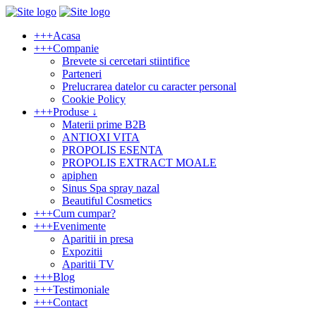
+
+
+
Acasa
+
+
+
Companie
Brevete si cercetari stiintifice
Parteneri
Prelucrarea datelor cu caracter personal
Cookie Policy
+
+
+
Produse ↓
Materii prime B2B
ANTIOXI VITA
PROPOLIS ESENTA
PROPOLIS EXTRACT MOALE
apiphen
Sinus Spa spray nazal
Beautiful Cosmetics
+
+
+
Cum cumpar?
+
+
+
Evenimente
Aparitii in presa
Expozitii
Aparitii TV
+
+
+
Blog
+
+
+
Testimoniale
+
+
+
Contact