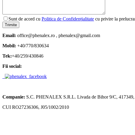
Sunt de acord cu
Politica de Confidențialitate
cu privire la prelucra
Email:
office@phenalex.ro , phenalex@gmail.com
Mobil:
+40/770/830634
Tek:
+40/259/430846
Fii social:
Companie:
S.C. PHENALEX S.R.L. Livada de Bihor 9/C, 417349, 
CUI RO27236306, J05/1002/2010