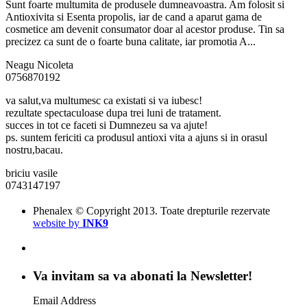
Sunt foarte multumita de produsele dumneavoastra. Am folosit si
Antioxivita si Esenta propolis, iar de cand a aparut gama de
cosmetice am devenit consumator doar al acestor produse. Tin sa
precizez ca sunt de o foarte buna calitate, iar promotia A...
Neagu Nicoleta
0756870192
va salut,va multumesc ca existati si va iubesc!
rezultate spectaculoase dupa trei luni de tratament.
succes in tot ce faceti si Dumnezeu sa va ajute!
ps. suntem fericiti ca produsul antioxi vita a ajuns si in orasul
nostru,bacau.
briciu vasile
0743147197
Phenalex © Copyright 2013. Toate drepturile rezervate
website by
INK9
Va invitam sa va abonati la Newsletter!
Email Address