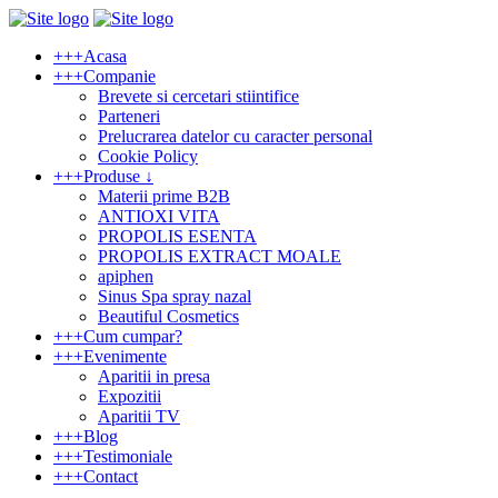
+
+
+
Acasa
+
+
+
Companie
Brevete si cercetari stiintifice
Parteneri
Prelucrarea datelor cu caracter personal
Cookie Policy
+
+
+
Produse ↓
Materii prime B2B
ANTIOXI VITA
PROPOLIS ESENTA
PROPOLIS EXTRACT MOALE
apiphen
Sinus Spa spray nazal
Beautiful Cosmetics
+
+
+
Cum cumpar?
+
+
+
Evenimente
Aparitii in presa
Expozitii
Aparitii TV
+
+
+
Blog
+
+
+
Testimoniale
+
+
+
Contact