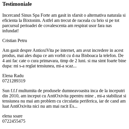
Testimoniale
Incercand Sinus Spa Forte am gasit in sfarsit o alternativa naturala si
eficienta la Bixtonim. Astfel am trecut de raceala cu brio si pe tot
parcursul perioadei de covalescenta am respirat usor fara nas
infundat!
Cristian Petru
Am gasit despre AntioxiVita pe internet, am avut incredere in acest
produs, mai ales dupa ce am vorbit cu d-na Bisboaca la telefon. De
4 ani fac cate o cura primavara, timp de 2 luni. si ma simt foarte bine
dupa: mi s-a reglat tensiunea, mi-a scaz...
Elena Radu
0721289319
Sun f.f.f multumita de produsele dumneavoastra inca de la inceputri
din 2010, am inceput cu AntiOxivita ppentru mine , mi-a stabilizat si
tensiunea nu mai am problem cu circulatia periferica, iar de cand am
luat AntiOxivita nici nu am mai racit Es...
elena soare
0722455475