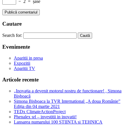
−
2
=
șase
Caut
are
Search for:
Eveni
mente
Aparitii in presa
Expozitii
Aparitii TV
Articole
recente
„Inovația a devenit motorul nostru de functionare! , Simona
Bișboacă
Simona Bisboaca la TVR International „A doua Românie”
Ediția din 04 martie 2021
TEDx ClimateActionProject
Phenalex srl – investitii in inovatii!
Lansarea numarului 100 STIINTA si TEHNICA