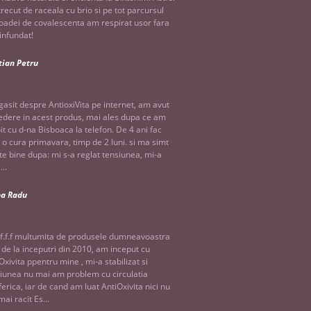
recut de raceala cu brio si pe tot parcursul
oadei de covalescenta am respirat usor fara
infundat!
tian Petru
asit despre AntioxiVita pe internet, am avut
edere in acest produs, mai ales dupa ce am
it cu d-na Bisboaca la telefon. De 4 ani fac
 o cura primavara, timp de 2 luni. si ma simt
te bine dupa: mi s-a reglat tensiunea, mi-a
...
na Radu
f.f.f multumita de produsele dumneavoastra
 de la inceputri din 2010, am inceput cu
Oxivita ppentru mine , mi-a stabilizat si
iunea nu mai am problem cu circulatia
ferica, iar de cand am luat AntiOxivita nici nu
ai racit Es...