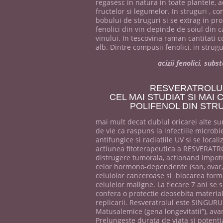
regasesc in natura in toate plantele, a
fructelor si legumelor. In struguri , co
bobului de struguri si se extrag in pro
fenolici din vin depinde de soiul din c
vinului. In tescovina raman cantitati c
alb. Dintre compusii fenolici, in strugu
acizii fenolici, sub
RESVERATROLU
CEL MAI STUDIAT SI MAI
POLIFENOL DIN STR
mai mult decat dublul oricarei alte sur
de vie ca raspuns la infectiile microbi
antifungice si radiatiile UV si se loca
actiunea fitoterapeutica a RESVERATRO
distrugere tumorala, actionand impotri
celor hormono-dependente (san, ovar, t
celulolor canceroase si blocarea forma
celulelor maligne. La fiecare 7 ani se
confera o protectie deosebita material
replicarii. Resveratrolul este SINGURU
Matusalemice (gena longevitatii”), avan
Prelungeste durata de viata si potenti