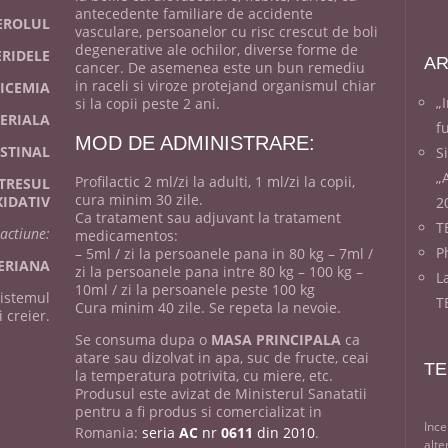
antecedente familiare de accidente
EROLUL
vasculare, persoanelor cu risc crescut de boli
degenerative ale ochilor, diverse forme de
ERIDELE
AR
cancer. De asemenea este un bun remediu
in raceli si viroze protejand organismul chiar
ICEMIA
„
si la copii peste 2 ani.
ERIALA
f
MOD DE ADMINISTRARE:
ESTINAL
S
„
Profilactic 2 ml/zi la adulti, 1 ml/zi la copii,
TRESUL
cura minim 30 zile.
IDATIV
2
Ca tratament sau adjuvant la tratament
T
actiune:
medicamentos:
Ph
– 5ml / zi la persoanele pana in 80 kg – 7ml /
ERIANA
zi la persoanele pana intre 80 kg – 100 kg –
L
10ml / zi la persoanele peste 100 kg
istemul
T
Cura minim 40 zile. Se repeta la nevoie.
i creier.
Se consuma dupa o
MASA PRINCIPALA
ca
atare sau dizolvat in apa, suc de fructe, ceai
TE
la temperatura potrivita, cu miere, etc.
Produsul este avizat de Ministerul Sanatatii
pentru a fi produs si comercializat in
Ince
Romania:
seria
AC
nr
0611
din 2010
.
alte