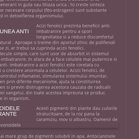
erarii in guta sau litiaza urica ; h) creste sinteza
or necesare corpului (fito-estrogenii sunt substante
l in detoxifierea organismului.
Acizi fenolici prezinta beneficii anti-
UNEA ANTI
imbatranire pentru a spori
longevitatea si a reduce discomfortul
tural . Aproape o treime din aportul zilnic de polifenoli
zi, ar trebui sa cuprinda acizii fenolici.
lecule simple, care sunt usor de absorbit in sistemul
-imbatranire. In afara de a face celulele mai puternice si
nti- imbatranire a acizi fenolici este corelata cu
 o crestere anormala a celulelor. Acizii fenolici, de
controlul inflamatiei, stimularea sistemului imunitar,
gen prin diferite mecanisme, ajuta la constituirea
gen si previn distrugerea acestora cauzata de radicalii
tiei sangelui, din toate acestea impreuna se produc
re in organism.
NOIDELE
Acesti pigmenti din plante dau culorile
RANTE
stralucitoare, de la roz pana la
caramiziu, mov si albastru. Oamenii de
mai mare grup de pigmenti solubili in apa. Antocianinele