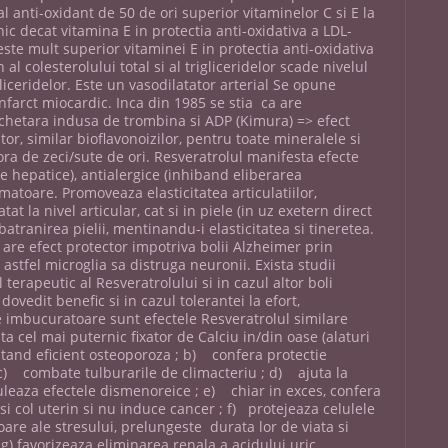
al anti-oxidant de 50 de ori superior vitaminelor C si E la
ic decat vitamina E in protectia anti-oxidativa a LDL-
ste mult superior vitaminei E in protectia anti-oxidativa
al colesterolului total si al trigliceridelor scade nivelul
igliceridelor. Este un vasodilatator arterial Se opune
infarct miocardic. Inca din 1985 se stia ca are
chetara indusa de trombina si ADP (Kimura) => efect
tor, similar bioflavonoizilor, pentru toate mineralele si
ora de zeci/sute de ori. Resveratrolul manifesta efecte
ile hepatice), antialergice (inhiband eliberarea
matoare. Promoveaza ­elasticitatea articulatiilor,
at la nivel articular, cat si in piele (in uz exetern direct
atranirea pielii, mentinandu-i elasticitatea si tineretea.
are efect protector impotriva bolii Alzheimer prin
stfel microglia sa distruga neuronii. Exista studii
 terapeutic al Resveratrolului si in cazul altor boli
ovedit benefic si in cazul tolerantei la efort,
te imbucuratoare sunt efectele Resveratrolul similare
a cel mai puternic fixator de Calciu in/din oase (alaturi
batand eficient osteoporoza ; b) confera protectie
; c) combate tulburarile de climacteriu ; d) ajuta la
uleaza efectele dismenoreice ; e) chiar in exces, confera
si col uterin si nu induce cancer ; f) protejeaza celulele
are ale stresului, prelungeste durata lor de viata si
g) favorizeaza eliminarea renala a acidului uric,