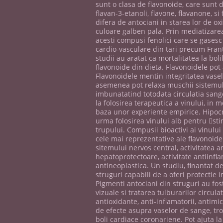
sunt o clasa de flavonoide, care sunt d
flavan-3-etanoli, flavone, flavanone, s
difera de antociani in starea lor de o
culoare galben pala. Prin mediatizare
acesti compusi fenolici care se gasesc 
cardio-vasculare din tari precum Frant
studii au aratat ca mortalitatea la bol
flavonoide din dieta. Flavonoidele pot
Flavonoidele mentin integritatea vaselo
asemenea pot relaxa muschii sistemul
imbunatatind totodata circulatia san
la folosirea terapeutica a vinului, in m
baza unor experiente empirice. Hipocr
urma folosirea vinului alb pentru sti
trupului. Compusii bioactivi ai vinului
cele mai reprezentative ale flavonoidel
sitemului nervos central, activitatea an
hepatoprotectoare, activitate antiinfla
antineoplastica. Un studiu, finantat de
struguri capabili de a oferi protectie i
Pigmenti antociani din struguri au fos
vizuale si tratarea tulburarilor circulat
antioxidante, anti-inflamatorii, antimic
de efecte asupra vaselor de sange, tro
boli cardiace coronariene. Pot ajuta la