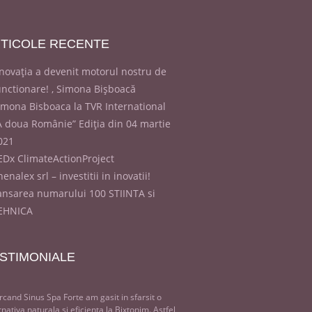
TICOLE
RECENTE
Inovația a devenit motorul nostru de
unctionare! , Simona Bișboacă
imona Bisboaca la TVR International
A doua Românie” Ediția din 04 martie
021
EDx ClimateActionProject
enalex srl – investitii in inovatii!
ansarea numarului 100 STIINTA si
EHNICA
STIMONIALE
rcand Sinus Spa Forte am gasit in sfarsit o
rnativa naturala si eficienta la Bixtonim. Astfel