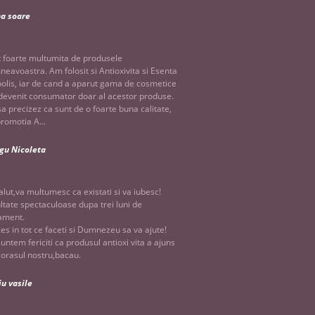
na soare
 foarte multumita de produsele
eavoastra. Am folosit si Antioxivita si Esenta
olis, iar de cand a aparut gama de cosmetice
evenit consumator doar al acestor produse.
sa precizez ca sunt de o foarte buna calitate,
promotia A...
gu Nicoleta
alut,va multumesc ca existati si va iubesc!
ltate spectaculoase dupa trei luni de
ament.
es in tot ce faceti si Dumnezeu sa va ajute!
suntem fericiti ca produsul antioxi vita a ajuns
n orasul nostru,bacau.
iu vasile