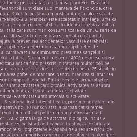
istribuite pe scara larga in lumea plantelor. Flavonoli,
i flavanonoli sunt clase suplimentare de flavonoide, care
xidare. Solutiile acestor compusi sunt de incolore sau de
a “Paradoxului Francez” este acceptat in intreaga lume ca
si in vin sunt responsabili cu incidenta scazuta a bolilor
a, Italia care sunt mari consuma-toare de vin. O serie de
ile cardio vasculare este invers corelata cu aport de
 ajuta la prevenirea accidentelor vasculare cerebrale.
r capilare, au efect direct aupra capilarelor, de
ui cardiovascular diminuand presiunea sangelui si
gelui la inima. Documente de acum 4000 de ani se refera
edicina antica fiind prescris in tratarea multor boli pe
ate, parintele medicinei, preconiza cu peste 25 secole in
mularea poftei de mancare, pentru hranirea si intarirea
 sunt compusii fenolici. Dintre efectele farmacologice
or sunt: activitatea cardiotonica, activitatea sa asupra
tilipeminata, activitate antiulcer,activitate
matoare, activitate antitumorala si activitate
 US National Institutes of Health, prezinta antocianii din
mpotriva boli Parkinson atat la barbati cat si femei.
t mult timp utilizati pentru imbunatatirea acuitatii
orii. Au o gama larga de activitati biologice, inclusiv
robiane si activitati anti-cancer. In plus, au o varietate
mbocite si lipoproteinele capabil de a reduce riscul de
 protejarea impotriva cancerului de colon si in alte tipuri