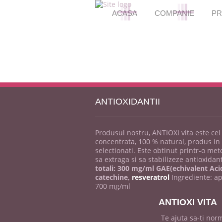
+
+
+
+
+
+
ACASA
COMPANIE
PR
ANTIOXIDANTII
Produsul nostru, ANTIOXI vita este cel
concentrata, 100 % natural, produs in 
selectionati. Este obtinut printr-o me
sa extraga si sa stabilizeze antioxidan
totali: 300 mg/ml GAE(echivalent Acid
catechine,
resveratrol
Ingrediente: ap
700 mg/ml
ANTIOXI VITA
Te ajuta sa-ti norm