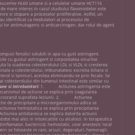
r leucemie HL60 umane si a celulelor umane HCT116
 de mare interes in cazul studiului flavonoidelor este
nire si stopare a proceselor proliferative. Astfel, un
u identificat ca modulatori ai procesului de
 lor antimutagenic si anticarcinogen, dar rolul de agent
mpusi fenolici solubili in apa cu gust astringent.
le cu gustul astringent si corpositatea vinurilor.
uta la scaderea colesterolului LDL si VLDL si cresterea
nala a colesterolului, imbunatatesc excretia biliara si
esterol si taninuri, acestea eliminandu-se prin fecale. Se
 colesterolului din lumenul intestinal este similar cu
une si intrebuintari:
1. Actiunea astringenta este
ecanismul de actiune se explica prin coagularea
t micsorand suprafata leziunii. 2. Actiunea
actie de precipitare a microorganismului adica se
tiunea hemostatica se explica prin precipitarea
tiunea antidiareica se explica datorita actiunii
t mai ales in intoxicatiile cu alcaloizi. In terapeutica
tiinflamator, bactericid, hemostatic, usor anestezic local
 se foloseste in rani, arsuri, degeraturi, hemoragii,