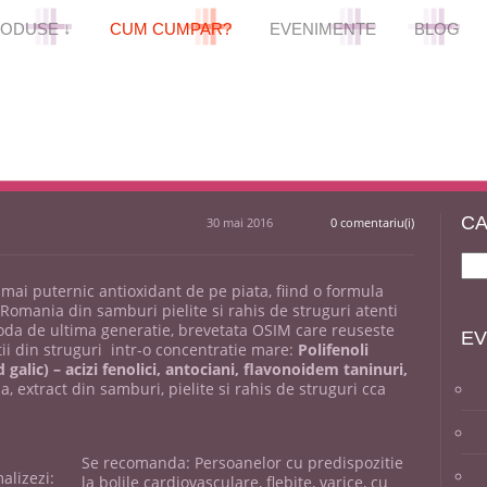
+
+
+
+
+
+
+
+
+
+
+
+
ODUSE ↓
CUM CUMPAR?
EVENIMENTE
BLOG
CA
30 mai 2016
0 comentariu(i)
 mai puternic antioxidant de pe piata, fiind o formula
Romania din samburi pielite si rahis de struguri atenti
toda de ultima generatie, brevetata OSIM care reuseste
EV
tii din struguri intr-o concentratie mare:
Polifenoli
 galic) –
acizi fenolici, antociani, flavonoidem taninuri,
a, extract din samburi, pielite si rahis de struguri cca
Se recomanda: Persoanelor cu predispozitie
alizezi:
la bolile cardiovasculare, flebite, varice, cu