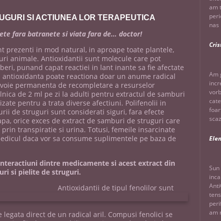
am t
peri
RUGURI SI ACTIUNEA LOR TERAPEUTICA
nas 
ete fara batranete si viata fara de… doctor!
Cris
t prezenti in mod natural, in aproape toate plantele,
uri animale. Antioxidantii sunt molecule care pot
iberi, punand capat reactiei in lant inante sa fie afectate
Am g
a antioxidanta poate reactiona doar un anume radical
incr
nevoie permanenta de recompletare a resurselor
vorb
ica de 2 ml pe zi la adulti pentru extractul de samburi
cate
izate pentru a trata diverse afectiuni. Polifenolii in
foar
urii de struguri sunt considerati siguri, fara efecte
scaz
apa, orice exces de extract de samburi de struguri care
prin transpiratie si urina. Totusi, femeile insarcinate
medicul daca vor sa consume suplimentele pe baza de
Ele
interactiuni dintre medicamente si acest extract din
Sun 
ri si pielite de struguri.
inca
Anti
Antioxidantii de tipul fenolilor sunt
tens
peri
am m
 legata direct de un radical aril. Compusi fenolici se