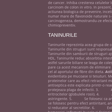
de cancer. Inhiba cresterea celulelo
carcinom de colon in vitro. In prezent,
actiunea biologica de prevenire, inceti
numar mare de flavonoide naturale s-a
carcinogeneza, demostrandu-ze efectul
chimiopreventiv.
TANINURILE
Taninurile reprezinta acea grupa de co
Taninurile din struguri sunt responsabi
Taninurile din samburii de struguri aj
HDL. Taninurile reduc absorbtia intesti
astfel sarurile biliare se leaga de col
pare ca acest mecanism de eliminare al
cel al aportului de fibre din dieta.
Acti
evidentiata pe mucoase si tesuturi. M
proteinelor care au efect retractan
antiseptica este explicata printr-o re
protejeaza plaga de infectii. 3. Ac
eritrocitelor (globulele rosii). 4. Ac
astringente. 5. Se folosesc ca antido
se folosesc pentru efect antiiritant, an
si reducator al secretiilor. 6. Extern