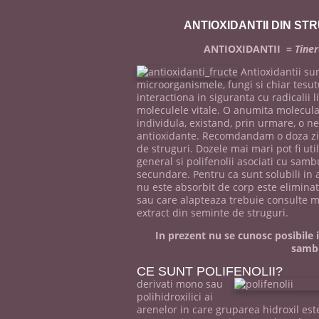
ANTIOXIDANTII DIN ST
ANTIOXIDANTII =
Tiner
Antioxidantii sun
microorganismele, fungi si chiar tesut
interactiona in siguranta cu radicalii l
moleculele vitale. O anumita molecul
individula, existand, prin urmare, o 
antioxidante. Recomdandam o doza ziln
de struguri. Dozele mai mari pot fi util
general si polifenolii asociati cu samb
secundare. Pentru ca sunt solubili in 
nu este absorbit de corp este eliminat 
sau care alapteaza trebuie consulte 
extract din seminte de struguri.
In prezent nu se cunosc posibile 
sambu
CE SUNT POLIFENOLII?
derivati mono sau
polihidroxilici ai
arenelor in care gruparea hidroxil este