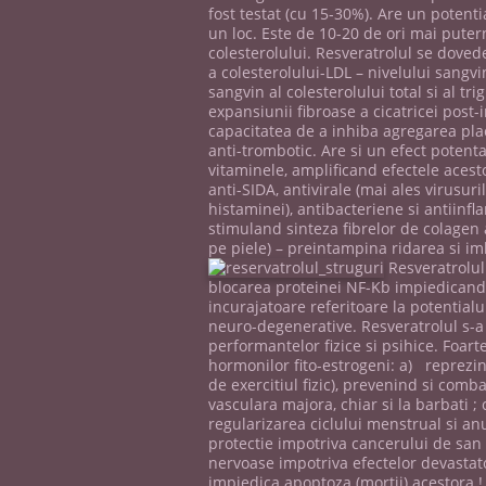
fost testat (cu 15-30%). Are un potenti
un loc. Este de 10-20 de ori mai putern
colesterolului. Resveratrolul se dovede
a colesterolului-LDL – nivelului sangvin 
sangvin al colesterolului total si al tr
expansiunii fibroase a cicatricei post-
capacitatea de a inhiba agregarea pla
anti-trombotic. Are si un efect potenta
vitaminele, amplificand efectele acest
anti-SIDA, antivirale (mai ales virusur
histaminei), antibacteriene si antiinfla
stimuland sinteza fibrelor de colagen at
pe piele) – preintampina ridarea si imb
Resveratrolul 
blocarea proteinei NF-Kb impiedicand a
incurajatoare referitoare la potentialul
neuro-degenerative. Resveratrolul s-a d
performantelor fizice si psihice. Foar
hormonilor fito-estrogeni: a) reprezint
de exercitiul fizic), prevenind si com
vasculara majora, chiar si la barbati 
regularizarea ciclului menstrual si an
protectie impotriva cancerului de san 
nervoase impotriva efectelor devastato
impiedica apoptoza (mortii) acestora ! 