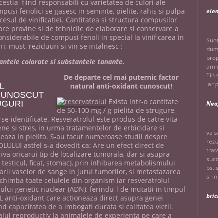
cestia fiind responsabili cu varietatea de culori ale
mpusi fenolici se gasesc in seminte, pielite, rahis si pulpa
ele
cesul de vinificatiei. Cantitatea si structura compusilor
are provine si de tehnicile de elaborare si conservare a
onsiderabile de compusi fenoli in special la vinificarea in
Sunt
ri, must, reziduuri si vin se intalnesc :
dumn
prop
stantele colorate si substantele tanante.
am d
Tin 
De departe cel mai puternic factor
iar 
L
natural
anti-oxidant cunoscut!
 CUNOSCUT
Exista intr-o cantitate
UGURI
Nea
de 50-100 mg / g pielita de strugure,
se identificate. Resveratrolul este produs de catre vita
ene si stres, in urma tratamentelor de erbicidare si
va s
lizeaza in pielita. S-au facut numeroase studii despre
rezu
LULUI astfel s-a dovedit ca: Are un efect direct de
trat
va oricarui tip de localizare tumorala, dar si asupra
succ
esticul, ficat, stomac), prin inhibarea metabolismului
ps. 
rii vaselor de sange in jurul tumorilor, si metastazarea
si i
 schimba toate celulele din organism iar resveratrolul
ului genetic nuclear (ADN), ferindu-l de mutatii in timpul
bric
L anti-oxidant care actioneaza direct asupra genei
d capacitatea de a imbogati durata si calitatea vietii.
alul reproductiv la animalele de experienta pe care a