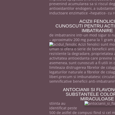
prevenind acumularea sa si riscul degen
antioxidantilor endogeni, a substantel
inductoare enzimatice –hepatice- cu ro
ACIZII FENOLICI
CUNOSCUTI PENTRU ACTI
IMBATRANIRE
de imbatranire intr-un mod sigur si na
– aproximativ 200 mg pana la 1 gram pe 
Acizi fenolici sunt mo
uman si ofera o serie de beneficii anti
rezistente la degradare, proprietatea a
activitatea antioxidanta care previne si
asemenea, sunt cunoscuti a fi utili in 
limiteaza distrugerea fibrelor de cola
legaturilor naturale a fibrelor de cola
liberi,precum si imbunatatesc circula
semnificative beneficii anti-imbatrani
ANTOCIANII SI FLAVO
SUBSTANTELE COLO
MIRACULOASE
stiinta au
identificat peste
500 de astfel de compusi fiind si cel 