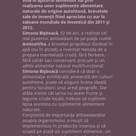
vină în ajutorul semenilor săi prin
realizarea unor suplimente alimentare
naturale de origine autohtonă, brevetele
sale de invenţii fiind apreciate cu aur la
saloane mondiale de inventică din 2011 şi
2012.
Simona Bişboacă
, 32 de ani, a realizat cel
mai puternic antioxidant de pe piaţă, numit
AntioxiVita
, a brevetat propolisul dizolvat în
apă (nu în alcool), a inventat metoda de a
prepara marmeladă crudă, fără fierbere,
fără zahăr sau conservant, precum şi un
aditiv alimentar natural multifuncţional.
Simona Bişboacă
consideră că doar o
alimentaţie echilibrată, provenită din culturi
autohtone, poate să asigure hrana ideală
pentru locuitorii unui areal geografic. Dar
atâta vreme cât iarna nu avem fructe şi
legume crude locale, trebuie să suplinim
lipsa acestora cu suplimente alimentare
naturale.
Conştientă de importanţa antioxidanţilor
asupra organismului, a reuşit să
implementeze în producţie invenţia şi să
scoată pe piaţă un supliment alimentar, un