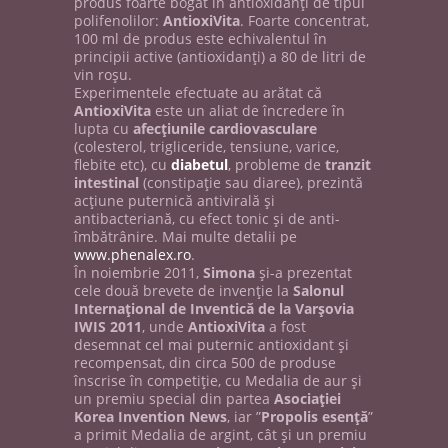
produs foarte bogat în antioxidanţi de tipul
polifenolilor:
AntioxiVita
. Foarte concentrat,
100 ml de produs este echivalentul în
principii active (antioxidanţi) a 80 de litri de
vin roşu.
Experimentele efectuate au arătat că
AntioxiVita
este un aliat de încredere în
lupta cu
afecţiunile cardiovasculare
(colesterol, trigliceride, tensiune, varice,
flebite etc), cu
diabetul
, probleme de
tranzit
intestinal
(constipaţie sau diaree), prezintă
acţiune puternică antivirală şi
antibacteriană, cu efect tonic şi de anti-
îmbătrânire. Mai multe detalii pe
www.phenalex.ro
.
În noiembrie 2011,
Simona
şi-a prezentat
cele două brevete de invenţie la
Salonul
Internaţional de Inventică de la Varşovia
IWIS 2011
, unde
AntioxiVita
a fost
desemnat cel mai puternic antioxidant şi
recompensat, din circa 500 de produse
înscrise în competiţie, cu Medalia de aur şi
un premiu special din partea
Asociaţiei
Korea Invention News
, iar ”
Propolis esenţă
”
a primit Medalia de argint, cât şi un premiu