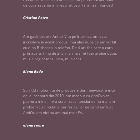
de covalescenta am respirat usor fara nas infundat!
Cristian Petru
Am gasit despre AntioxiVita pe internet, am avut
incredere in acest produs, mai ales dupa ce am vorbit
cu d-na Bisboaca la telefon. De 4 ani fac cate o cura
primavara, timp de 2 luni. si ma simt foarte bine dupa:
mi s-a reglat tensiunea, mi-a scaz...
Elena Radu
Sun f.f.f multumita de produsele dumneavoastra inca
de la inceputri din 2010, am inceput cu AntiOxivita
ppentru mine , mi-a stabilizat si tensiunea nu mai am
problem cu circulatia periferica, iar de cand am luat
AntiOxivita nici nu am mai racit Es...
elena soare