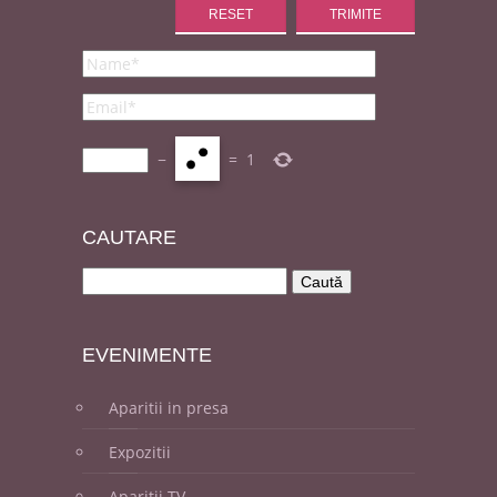
−
=
1
CAUT
ARE
EVENI
MENTE
Aparitii in presa
Expozitii
Aparitii TV