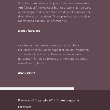
Sunt foarte multumita de produsele dumneavoastra.
Am folosit si Antioxivita si Esenta propolis, iar de cand
a aparut gama de cosmetice am devenit consumator
doar al acestor produse. Tin sa precizez ca sunt de o
foarte buna calitate, iar promotia A...
Neagu Nicoleta
va salut,va multumesc ca existati si va iubesc!
rezultate spectaculoase dupa trei luni de tratament.
succes in tot ce faceti si Dumnezeu sa va ajute!
ps. suntem fericiti ca produsul antioxi vita a ajuns si in
orasul nostru,bacau.
briciu vasile
Phenalex © Copyright 2013. Toate drepturile
rezervate