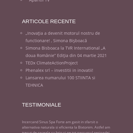
ARTICOLE
RECENTE
„Inovația a devenit motorul nostru de
functionare! , Simona Bișboacă
Simona Bisboaca la TVR International „A
doua Românie” Ediția din 04 martie 2021
TEDx ClimateActionProject
Phenalex srl – investitii in inovatii!
Lansarea numarului 100 STIINTA si
TEHNICA
TESTIMONIALE
Incercand Sinus Spa Forte am gasit in sfarsit o
alternativa naturala si eficienta la Bixtonim. Astfel am
trecut de raceala cu brio si pe tot parcursul perioadei