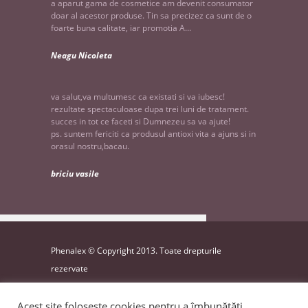
a aparut gama de cosmetice am devenit consumator
doar al acestor produse. Tin sa precizez ca sunt de o
foarte buna calitate, iar promotia A...
Neagu Nicoleta
va salut,va multumesc ca existati si va iubesc!
rezultate spectaculoase dupa trei luni de tratament.
succes in tot ce faceti si Dumnezeu sa va ajute!
ps. suntem fericiti ca produsul antioxi vita a ajuns si in
orasul nostru,bacau.
briciu vasile
Phenalex © Copyright 2013. Toate drepturile
rezervate
website by
INK9
Acest site folosește cookies pentru a îmbunătăți