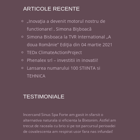
ARTICOLE
RECENTE
„Inovația a devenit motorul nostru de
functionare! , Simona Bișboacă
Simona Bisboaca la TVR International „A
doua Românie” Ediția din 04 martie 2021
TEDx ClimateActionProject
Phenalex srl – investitii in inovatii!
Lansarea numarului 100 STIINTA si
TEHNICA
TESTIMONIALE
Incercand Sinus Spa Forte am gasit in sfarsit o
alternativa naturala si eficienta la Bixtonim. Astfel am
trecut de raceala cu brio si pe tot parcursul perioadei
de covalescenta am respirat usor fara nas infundat!