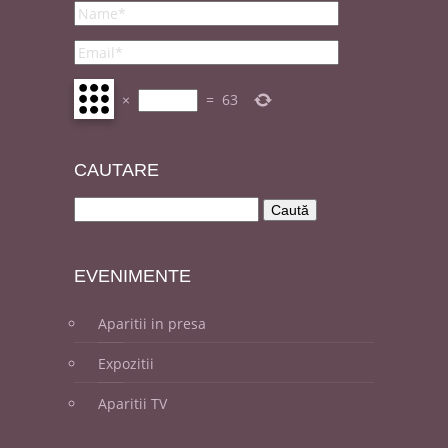
×
=
63
CAUT
ARE
EVENI
MENTE
Aparitii in presa
Expozitii
Aparitii TV