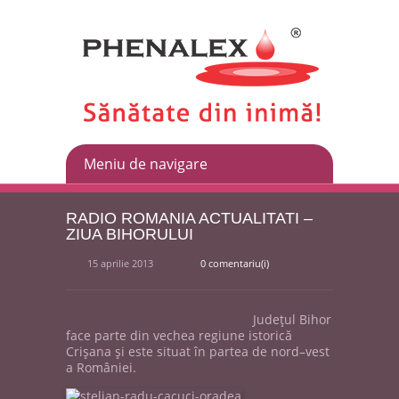
RADIO ROMANIA ACTUALITATI –
ZIUA BIHORULUI
15 aprilie 2013
0 comentariu(i)
Judeţul Bihor
face parte din vechea regiune istorică
Crişana şi este situat în partea de nord–vest
a României.