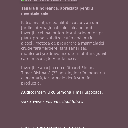
Tânără bihoreancă, apreciată pentru
invenţiile sale
Patru invenţii, medialitate cu aur, au uimit
juriile internaţionale ale saloanelor de
invenţii: cel mai puternic antioxidant de pe
piaţă, propolisul dizolvat în apă (nu în
alcool), metoda de preparare a marmeladei
crude fără fierbere (fără zahăr sau
îndulcitor) şi aditivul natural multifuncţional
care înlocuieşte E-urile nocive.
Invenţiile aparţin cercetătoarei Simona
Timar Bişboacă (33 ani), inginer în industria
alimentară, iar primele două sunt în
producţie.
Audio:
Interviu cu Simona Timar Bişboacă.
sursa: www.romania-actualitati.ro