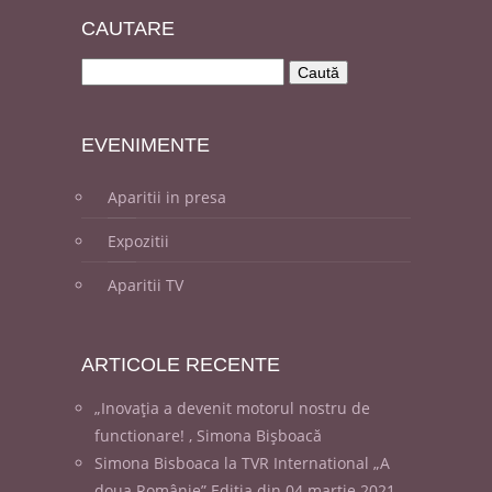
CAUT
ARE
EVENI
MENTE
Aparitii in presa
Expozitii
Aparitii TV
ARTICOLE
RECENTE
„Inovația a devenit motorul nostru de
functionare! , Simona Bișboacă
Simona Bisboaca la TVR International „A
doua Românie” Ediția din 04 martie 2021