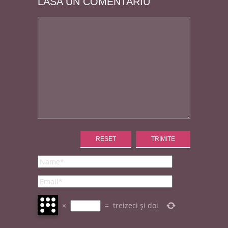
LASA UN COMENTARIU
×
=
treizeci și doi