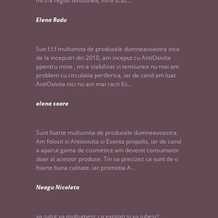
mi s-a reglat tensiunea, mi-a scaz...
Elena Radu
Sun f.f.f multumita de produsele dumneavoastra inca
de la inceputri din 2010, am inceput cu AntiOxivita
ppentru mine , mi-a stabilizat si tensiunea nu mai am
problem cu circulatia periferica, iar de cand am luat
AntiOxivita nici nu am mai racit Es...
elena soare
Sunt foarte multumita de produsele dumneavoastra.
Am folosit si Antioxivita si Esenta propolis, iar de cand
a aparut gama de cosmetice am devenit consumator
doar al acestor produse. Tin sa precizez ca sunt de o
foarte buna calitate, iar promotia A...
Neagu Nicoleta
va salut,va multumesc ca existati si va iubesc!