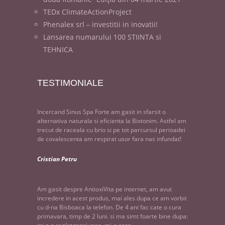
TEDx ClimateActionProject
Phenalex srl – investitii in inovatii!
Lansarea numarului 100 STIINTA si
TEHNICA
TESTIMONIALE
Incercand Sinus Spa Forte am gasit in sfarsit o
alternativa naturala si eficienta la Bixtonim. Astfel am
trecut de raceala cu brio si pe tot parcursul perioadei
de covalescenta am respirat usor fara nas infundat!
Cristian Petru
Am gasit despre AntioxiVita pe internet, am avut
incredere in acest produs, mai ales dupa ce am vorbit
cu d-na Bisboaca la telefon. De 4 ani fac cate o cura
primavara, timp de 2 luni. si ma simt foarte bine dupa: