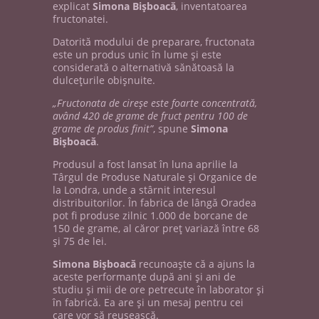
explicat
Simona Bişboacă
, inventatoarea
fructonatei.
Datorită modului de preparare, fructonata
este un produs unic în lume şi este
considerată o alternativă sănătoasă la
dulceţurile obişnuite.
„Fructonata de cireşe este foarte concentrată,
având 420 de grame de fruct pentru 100 de
grame de produs finit”
, spune
Simona
Bişboacă
.
Produsul a fost lansat în luna aprilie la
Târgul de Produse Naturale şi Organice de
la Londra, unde a stârnit interesul
distribuitorilor. În fabrica de lângă Oradea
pot fi produse zilnic 1.000 de borcane de
150 de grame, al căror preţ variază între 68
şi 75 de lei.
Simona Bişboacă
recunoaşte că a ajuns la
aceste performanţe după ani şi ani de
studiu şi mii de ore petrecute în laborator şi
în fabrică. Ea are şi un mesaj pentru cei
care vor să reuşească.