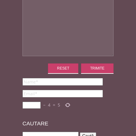
−
4
=
5
CAUT
ARE