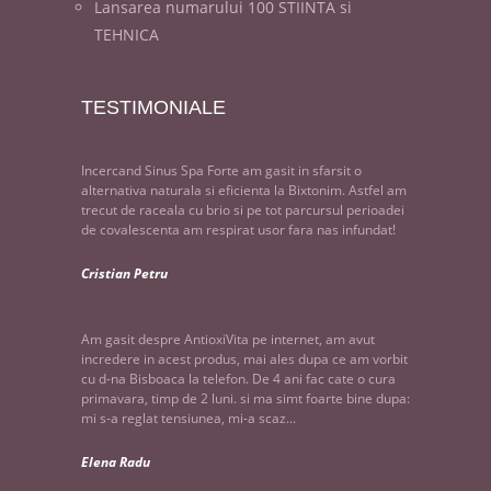
Lansarea numarului 100 STIINTA si
TEHNICA
TESTIMONIALE
Incercand Sinus Spa Forte am gasit in sfarsit o
alternativa naturala si eficienta la Bixtonim. Astfel am
trecut de raceala cu brio si pe tot parcursul perioadei
de covalescenta am respirat usor fara nas infundat!
Cristian Petru
Am gasit despre AntioxiVita pe internet, am avut
incredere in acest produs, mai ales dupa ce am vorbit
cu d-na Bisboaca la telefon. De 4 ani fac cate o cura
primavara, timp de 2 luni. si ma simt foarte bine dupa:
mi s-a reglat tensiunea, mi-a scaz...
Elena Radu