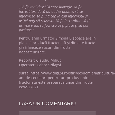
„Să fie mai deschişi spre inovaţie, să fie
încrezători dacă au o idee anume, să se
informeze, să pună cap la cap informaţii şi
astfel poţi să reuşeşti. Să fii încrezător, să-ţi
urmezi visul, să faci cea ce-ţi place şi să pui
pasiune.”
Pentru anul următor Simona Bişboacă are în
plan să producă fructonată şi din alte fructe
şi să lanseze sucuri din fructe
nepasteurizate.
Reporter: Claudiu Mihuţ
Operator: Gabor Szilagyi
sursa: https://www.digi24.ro/stiri/economie/agricultura
ani-de-cercetari-pentru-un-produs-unic-
fructonata-este-preparat-numai-din-fructe-
eco-927621
LASA UN COMENTARIU