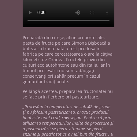
Preparată din cireşe, afine ori portocale,
pasta de fructe pe care Simona Bişboacă a
botezat-o fructonată a fost produsă în
fabrica pe care cercetătoarea o are la câţiva
kilometri de Oradea. Fructele provin din
culturi eco autohntone sau din Italia, iar în
timpul procesării nu sunt adăugaţi
conservanţi ori zahăr precum în cazul
gemurilor tradiţionale.
Pe lângă acestea, prepararea fructonatei nu
se face prin fierbere ori pasteurizare.
„Procesăm la temperaturi de sub 42 de grade
şi nu folosim pasteurizarea, practic produsul
final este unul crud, raw vegan. Pentru că prin
utilizarea temperaturilor înalte de procesare şi
a pasteurizării se pierd vitamine, se pierd
enzime şi practic tot ce e mai bun din fructe”,
a