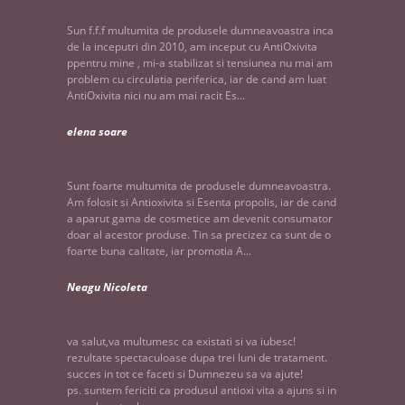
Sun f.f.f multumita de produsele dumneavoastra inca
de la inceputri din 2010, am inceput cu AntiOxivita
ppentru mine , mi-a stabilizat si tensiunea nu mai am
problem cu circulatia periferica, iar de cand am luat
AntiOxivita nici nu am mai racit Es...
elena soare
Sunt foarte multumita de produsele dumneavoastra.
Am folosit si Antioxivita si Esenta propolis, iar de cand
a aparut gama de cosmetice am devenit consumator
doar al acestor produse. Tin sa precizez ca sunt de o
foarte buna calitate, iar promotia A...
Neagu Nicoleta
va salut,va multumesc ca existati si va iubesc!
rezultate spectaculoase dupa trei luni de tratament.
succes in tot ce faceti si Dumnezeu sa va ajute!
ps. suntem fericiti ca produsul antioxi vita a ajuns si in