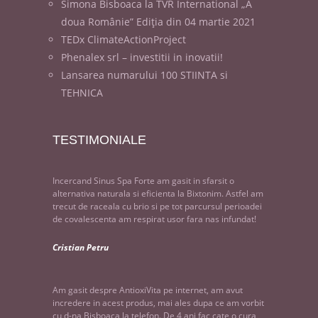
Simona Bisboaca la TVR International „A
doua Românie” Ediția din 04 martie 2021
TEDx ClimateActionProject
Phenalex srl – investitii in inovatii!
Lansarea numarului 100 STIINTA si
TEHNICA
TESTIMONIALE
Incercand Sinus Spa Forte am gasit in sfarsit o
alternativa naturala si eficienta la Bixtonim. Astfel am
trecut de raceala cu brio si pe tot parcursul perioadei
de covalescenta am respirat usor fara nas infundat!
Cristian Petru
Am gasit despre AntioxiVita pe internet, am avut
incredere in acest produs, mai ales dupa ce am vorbit
cu d-na Bisboaca la telefon. De 4 ani fac cate o cura