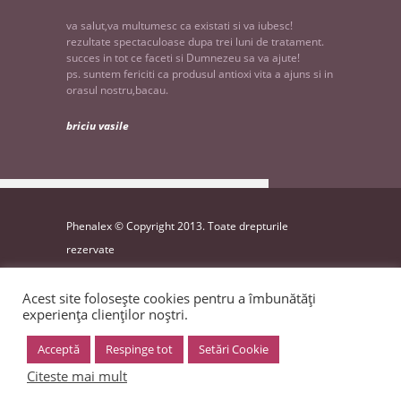
va salut,va multumesc ca existati si va iubesc!
rezultate spectaculoase dupa trei luni de tratament.
succes in tot ce faceti si Dumnezeu sa va ajute!
ps. suntem fericiti ca produsul antioxi vita a ajuns si in
orasul nostru,bacau.
briciu vasile
Phenalex © Copyright 2013. Toate drepturile
rezervate
website by
INK9
Acest site folosește cookies pentru a îmbunătăți
experiența clienților noștri.
VA INVITAM SA VA ABONATI LA
NEWSLETTER!
Acceptă
Respinge tot
Setări Cookie
Citeste mai mult