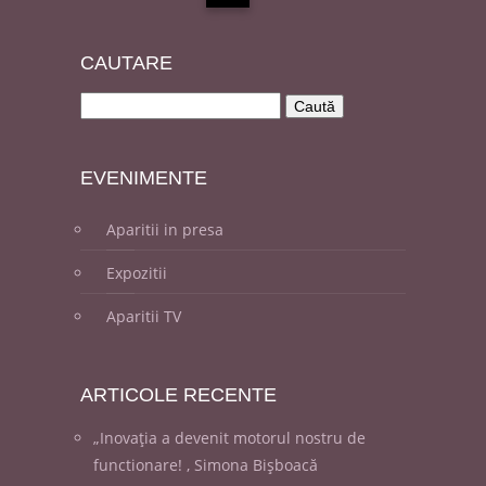
CAUT
ARE
EVENI
MENTE
Aparitii in presa
Expozitii
Aparitii TV
ARTICOLE
RECENTE
„Inovația a devenit motorul nostru de
functionare! , Simona Bișboacă