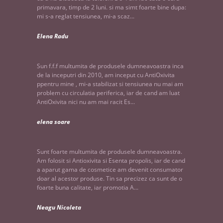
primavara, timp de 2 luni. si ma simt foarte bine dupa:
mi s-a reglat tensiunea, mi-a scaz...
Elena Radu
Sun f.f.f multumita de produsele dumneavoastra inca
de la inceputri din 2010, am inceput cu AntiOxivita
ppentru mine , mi-a stabilizat si tensiunea nu mai am
problem cu circulatia periferica, iar de cand am luat
AntiOxivita nici nu am mai racit Es...
elena soare
Sunt foarte multumita de produsele dumneavoastra.
Am folosit si Antioxivita si Esenta propolis, iar de cand
a aparut gama de cosmetice am devenit consumator
doar al acestor produse. Tin sa precizez ca sunt de o
foarte buna calitate, iar promotia A...
Neagu Nicoleta