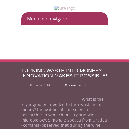
TURNING WASTE INTO MONEY?
INNOVATION MAKES IT POSSIBLE!
18 martie 2014
0 comentariu(i)
What is the
key ingredient needed to turn waste in to
money? Innovation, of course. As a
researcher in wine chemistry and wine
microbiology, Simona Bisboaca from Oradea
(Romania) observed that during the wine