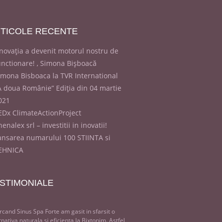
TICOLE
RECENTE
Inovația a devenit motorul nostru de
unctionare! , Simona Bișboacă
imona Bisboaca la TVR International
A doua Românie” Ediția din 04 martie
021
EDx ClimateActionProject
enalex srl – investitii in inovatii!
ansarea numarului 100 STIINTA si
EHNICA
STIMONIALE
rcand Sinus Spa Forte am gasit in sfarsit o
rnativa naturala si eficienta la Bixtonim. Astfel