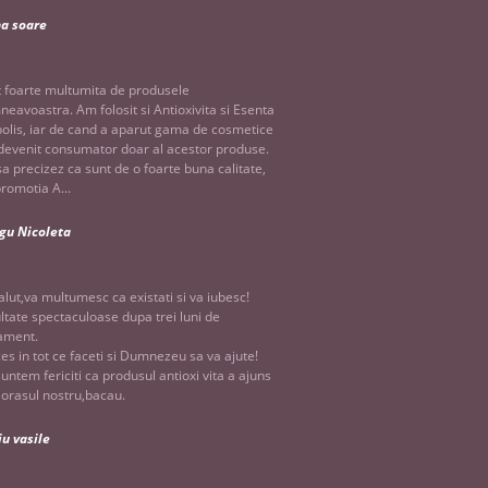
na soare
 foarte multumita de produsele
eavoastra. Am folosit si Antioxivita si Esenta
olis, iar de cand a aparut gama de cosmetice
evenit consumator doar al acestor produse.
sa precizez ca sunt de o foarte buna calitate,
promotia A...
gu Nicoleta
alut,va multumesc ca existati si va iubesc!
ltate spectaculoase dupa trei luni de
ament.
es in tot ce faceti si Dumnezeu sa va ajute!
suntem fericiti ca produsul antioxi vita a ajuns
n orasul nostru,bacau.
iu vasile