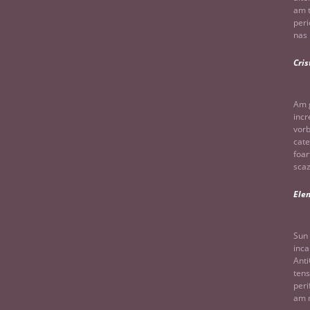
am t
peri
nas 
Cris
Am g
incr
vorb
cate
foar
scaz
Ele
Sun 
inca
Anti
tens
peri
am m