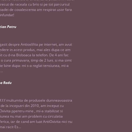
recut de raceala cu brio si pe tot parcursul
oadei de covalescenta am respirat usor fara
infundat!
tian Petru
asit despre AntioxiVita pe internet, am avut
edere in acest produs, mai ales dupa ce am
it cu d-na Bisboaca la telefon. De 4 ani fac
 o cura primavara, timp de 2 luni. si ma simt
te bine dupa: mi s-a reglat tensiunea, mi-a
...
na Radu
f.f.f multumita de produsele dumneavoastra
 de la inceputri din 2010, am inceput cu
Oxivita ppentru mine , mi-a stabilizat si
iunea nu mai am problem cu circulatia
ferica, iar de cand am luat AntiOxivita nici nu
ai racit Es...