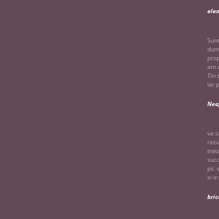
ele
Sunt
dumn
prop
am d
Tin 
iar 
Nea
va s
rezu
trat
succ
ps. 
si i
bric