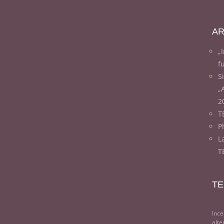
AR
„
f
S
„
2
T
Ph
L
T
TE
Ince
alte