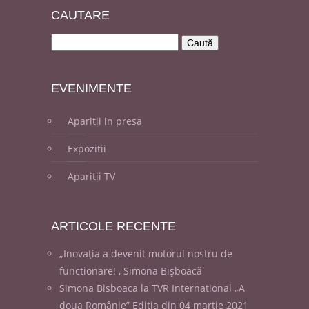
CAUT
ARE
EVENI
MENTE
Aparitii in presa
Expozitii
Aparitii TV
ARTICOLE
RECENTE
„Inovația a devenit motorul nostru de
functionare! , Simona Bișboacă
Simona Bisboaca la TVR International „A
doua Românie” Ediția din 04 martie 2021