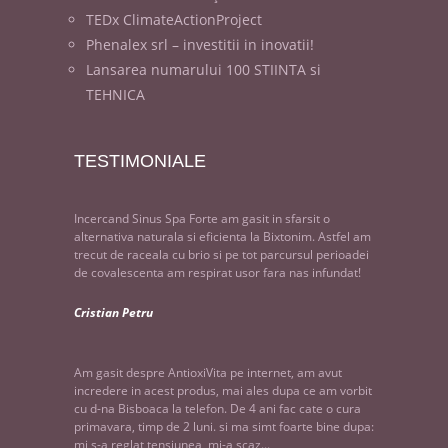
TEDx ClimateActionProject
Phenalex srl – investitii in inovatii!
Lansarea numarului 100 STIINTA si
TEHNICA
TESTIMONIALE
Incercand Sinus Spa Forte am gasit in sfarsit o
alternativa naturala si eficienta la Bixtonim. Astfel am
trecut de raceala cu brio si pe tot parcursul perioadei
de covalescenta am respirat usor fara nas infundat!
Cristian Petru
Am gasit despre AntioxiVita pe internet, am avut
incredere in acest produs, mai ales dupa ce am vorbit
cu d-na Bisboaca la telefon. De 4 ani fac cate o cura
primavara, timp de 2 luni. si ma simt foarte bine dupa:
mi s-a reglat tensiunea, mi-a scaz...