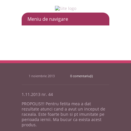
1 noiembrie 2013
0 comentariu(i)
1.11.2013 nr. 44
PROPOLIS!!! Pentru fetita mea a dat
rezultate atunci cand a avut un inceput de
raceala. Este foarte bun si pt imunitate pe
perioada iernii. Ma bucur ca exista acest
produs.