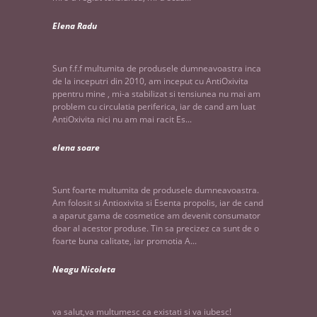
Elena Radu
Sun f.f.f multumita de produsele dumneavoastra inca
de la inceputri din 2010, am inceput cu AntiOxivita
ppentru mine , mi-a stabilizat si tensiunea nu mai am
problem cu circulatia periferica, iar de cand am luat
AntiOxivita nici nu am mai racit Es...
elena soare
Sunt foarte multumita de produsele dumneavoastra.
Am folosit si Antioxivita si Esenta propolis, iar de cand
a aparut gama de cosmetice am devenit consumator
doar al acestor produse. Tin sa precizez ca sunt de o
foarte buna calitate, iar promotia A...
Neagu Nicoleta
va salut,va multumesc ca existati si va iubesc!