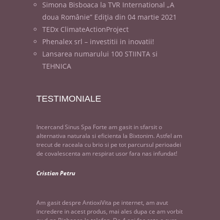
Simona Bisboaca la TVR International „A
doua Românie” Ediția din 04 martie 2021
TEDx ClimateActionProject
Phenalex srl – investitii in inovatii!
Lansarea numarului 100 STIINTA si
TEHNICA
TESTIMONIALE
Incercand Sinus Spa Forte am gasit in sfarsit o
alternativa naturala si eficienta la Bixtonim. Astfel am
trecut de raceala cu brio si pe tot parcursul perioadei
de covalescenta am respirat usor fara nas infundat!
Cristian Petru
Am gasit despre AntioxiVita pe internet, am avut
incredere in acest produs, mai ales dupa ce am vorbit