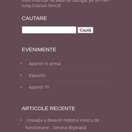
meu imunitar va avea de castigat pe termen
lung.Craciun fericit!
CAUT
ARE
EVENI
MENTE
Aparitii in presa
Expozitii
Aparitii TV
ARTICOLE
RECENTE
„Inovația a devenit motorul nostru de
functionare! , Simona Bișboacă