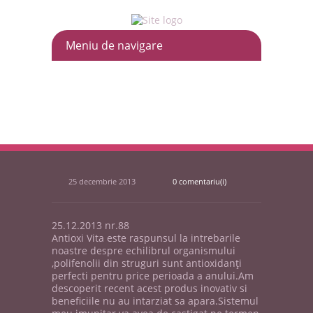
25 decembrie 2013
0 comentariu(i)
25.12.2013 nr.88
Antioxi Vita este raspunsul la intrebarile
noastre despre echilibrul organismului
,polifenolii din struguri sunt antioxidanţi
perfecti pentru price perioada a anului.Am
descoperit recent acest produs inovativ si
beneficiile nu au intarziat sa apara.Sistemul