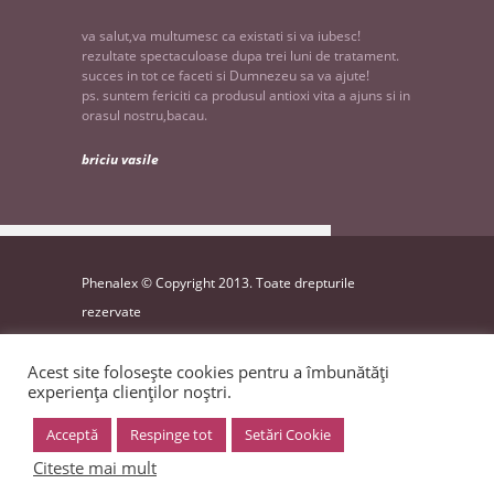
va salut,va multumesc ca existati si va iubesc!
rezultate spectaculoase dupa trei luni de tratament.
succes in tot ce faceti si Dumnezeu sa va ajute!
ps. suntem fericiti ca produsul antioxi vita a ajuns si in
orasul nostru,bacau.
briciu vasile
Phenalex © Copyright 2013. Toate drepturile
rezervate
website by
INK9
Acest site folosește cookies pentru a îmbunătăți
experiența clienților noștri.
VA INVITAM SA VA ABONATI LA
NEWSLETTER!
Acceptă
Respinge tot
Setări Cookie
Citeste mai mult