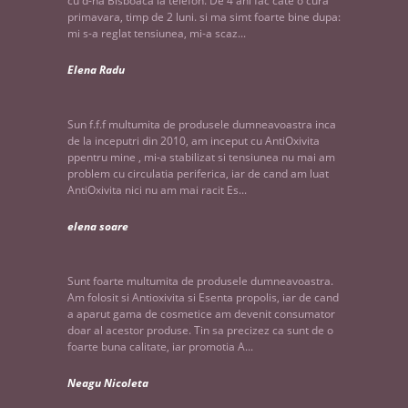
cu d-na Bisboaca la telefon. De 4 ani fac cate o cura
primavara, timp de 2 luni. si ma simt foarte bine dupa:
mi s-a reglat tensiunea, mi-a scaz...
Elena Radu
Sun f.f.f multumita de produsele dumneavoastra inca
de la inceputri din 2010, am inceput cu AntiOxivita
ppentru mine , mi-a stabilizat si tensiunea nu mai am
problem cu circulatia periferica, iar de cand am luat
AntiOxivita nici nu am mai racit Es...
elena soare
Sunt foarte multumita de produsele dumneavoastra.
Am folosit si Antioxivita si Esenta propolis, iar de cand
a aparut gama de cosmetice am devenit consumator
doar al acestor produse. Tin sa precizez ca sunt de o
foarte buna calitate, iar promotia A...
Neagu Nicoleta