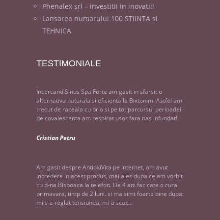
Phenalex srl – investitii in inovatii!
Lansarea numarului 100 STIINTA si
TEHNICA
TESTIMONIALE
Incercand Sinus Spa Forte am gasit in sfarsit o
alternativa naturala si eficienta la Bixtonim. Astfel am
trecut de raceala cu brio si pe tot parcursul perioadei
de covalescenta am respirat usor fara nas infundat!
Cristian Petru
Am gasit despre AntioxiVita pe internet, am avut
incredere in acest produs, mai ales dupa ce am vorbit
cu d-na Bisboaca la telefon. De 4 ani fac cate o cura
primavara, timp de 2 luni. si ma simt foarte bine dupa:
mi s-a reglat tensiunea, mi-a scaz...