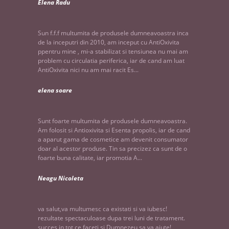
Elena Radu
Sun f.f.f multumita de produsele dumneavoastra inca
de la inceputri din 2010, am inceput cu AntiOxivita
ppentru mine , mi-a stabilizat si tensiunea nu mai am
problem cu circulatia periferica, iar de cand am luat
AntiOxivita nici nu am mai racit Es...
elena soare
Sunt foarte multumita de produsele dumneavoastra.
Am folosit si Antioxivita si Esenta propolis, iar de cand
a aparut gama de cosmetice am devenit consumator
doar al acestor produse. Tin sa precizez ca sunt de o
foarte buna calitate, iar promotia A...
Neagu Nicoleta
va salut,va multumesc ca existati si va iubesc!
rezultate spectaculoase dupa trei luni de tratament.
succes in tot ce faceti si Dumnezeu sa va ajute!