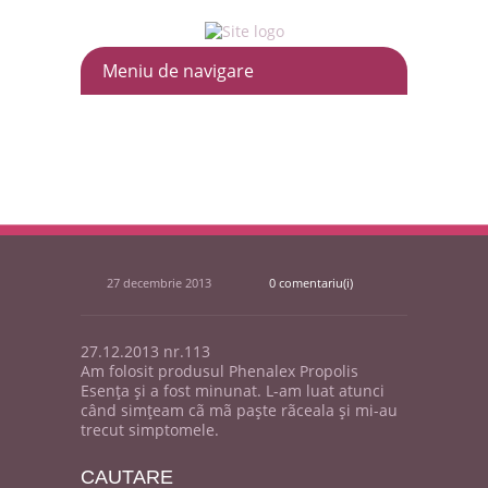
27 decembrie 2013
0 comentariu(i)
27.12.2013 nr.113
Am folosit produsul Phenalex Propolis
Esența și a fost minunat. L-am luat atunci
când simțeam cã mã paște rãceala și mi-au
trecut simptomele.
CAUT
ARE