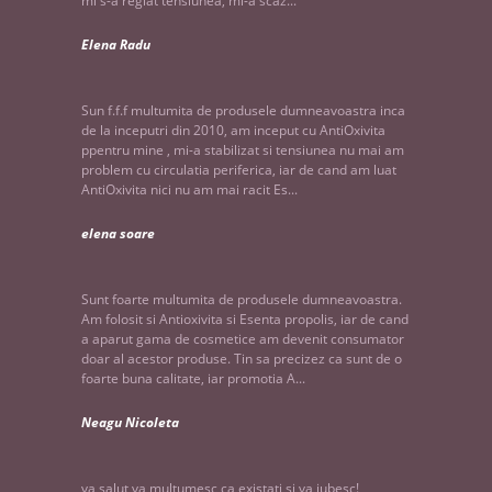
mi s-a reglat tensiunea, mi-a scaz...
Elena Radu
Sun f.f.f multumita de produsele dumneavoastra inca
de la inceputri din 2010, am inceput cu AntiOxivita
ppentru mine , mi-a stabilizat si tensiunea nu mai am
problem cu circulatia periferica, iar de cand am luat
AntiOxivita nici nu am mai racit Es...
elena soare
Sunt foarte multumita de produsele dumneavoastra.
Am folosit si Antioxivita si Esenta propolis, iar de cand
a aparut gama de cosmetice am devenit consumator
doar al acestor produse. Tin sa precizez ca sunt de o
foarte buna calitate, iar promotia A...
Neagu Nicoleta
va salut,va multumesc ca existati si va iubesc!