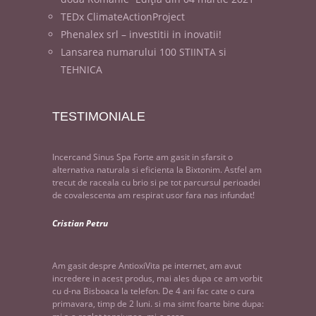
TEDx ClimateActionProject
Phenalex srl – investitii in inovatii!
Lansarea numarului 100 STIINTA si
TEHNICA
TESTIMONIALE
Incercand Sinus Spa Forte am gasit in sfarsit o
alternativa naturala si eficienta la Bixtonim. Astfel am
trecut de raceala cu brio si pe tot parcursul perioadei
de covalescenta am respirat usor fara nas infundat!
Cristian Petru
Am gasit despre AntioxiVita pe internet, am avut
incredere in acest produs, mai ales dupa ce am vorbit
cu d-na Bisboaca la telefon. De 4 ani fac cate o cura
primavara, timp de 2 luni. si ma simt foarte bine dupa: