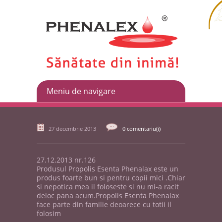
27 decembrie 2013
0 comentariu(i)
27.12.2013 nr.126
Produsul Propolis Esenta Phenalax este un
produs foarte bun si pentru copii mici .Chiar
si nepotica mea il foloseste si nu mi-a racit
deloc pana acum.Propolis Esenta Phenalax
face parte din familie deoarece cu totii il
folosim