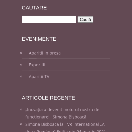
CAUT
ARE
EVENI
MENTE
Aparitii in presa
Expozitii
Aparitii TV
ARTICOLE
RECENTE
„Inovația a devenit motorul nostru de
functionare! , Simona Bișboacă
Simona Bisboaca la TVR International „A
doua Românie” Ediția din 04 martie 2021