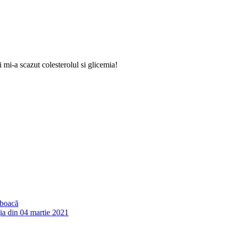
i-a scazut colesterolul si glicemia!
șboacă
a din 04 martie 2021