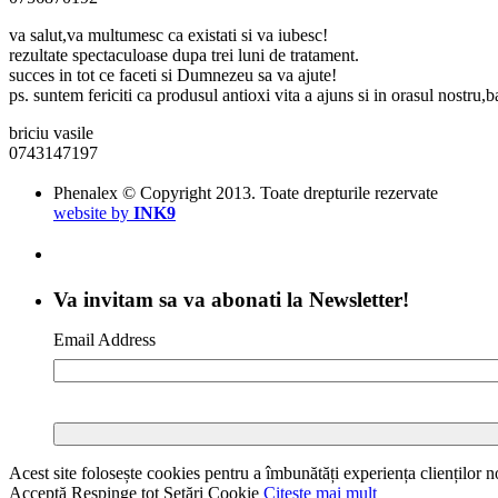
va salut,va multumesc ca existati si va iubesc!
rezultate spectaculoase dupa trei luni de tratament.
succes in tot ce faceti si Dumnezeu sa va ajute!
ps. suntem fericiti ca produsul antioxi vita a ajuns si in orasul nostru,
briciu vasile
0743147197
Phenalex © Copyright 2013. Toate drepturile rezervate
website by
INK9
Va invitam sa va abonati la Newsletter!
Email Address
Acest site folosește cookies pentru a îmbunătăți experiența clienților no
Acceptă
Respinge tot
Setări Cookie
Citeste mai mult