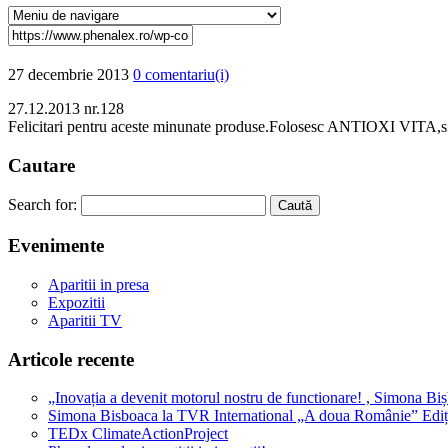
27 decembrie 2013
0 comentariu(i)
27.12.2013 nr.128
Felicitari pentru aceste minunate produse.Folosesc ANTIOXI VITA,si m
Caut
are
Search for:
Eveni
mente
Aparitii in presa
Expozitii
Aparitii TV
Articole
recente
„Inovația a devenit motorul nostru de functionare! , Simona Bi
Simona Bisboaca la TVR International „A doua Românie” Ediți
TEDx ClimateActionProject