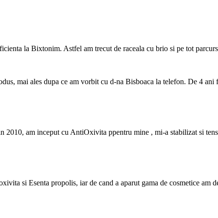
eficienta la Bixtonim. Astfel am trecut de raceala cu brio si pe tot parcu
odus, mai ales dupa ce am vorbit cu d-na Bisboaca la telefon. De 4 ani f
n 2010, am inceput cu AntiOxivita ppentru mine , mi-a stabilizat si tens
xivita si Esenta propolis, iar de cand a aparut gama de cosmetice am de