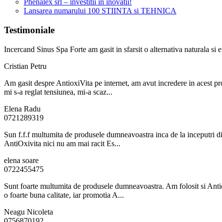
Phenalex srl – investitii in inovatii!
Lansarea numarului 100 STIINTA si TEHNICA
Testimoniale
Incercand Sinus Spa Forte am gasit in sfarsit o alternativa naturala si 
Cristian Petru
Am gasit despre AntioxiVita pe internet, am avut incredere in acest pr
mi s-a reglat tensiunea, mi-a scaz...
Elena Radu
0721289319
Sun f.f.f multumita de produsele dumneavoastra inca de la inceputri di
AntiOxivita nici nu am mai racit Es...
elena soare
0722455475
Sunt foarte multumita de produsele dumneavoastra. Am folosit si Antio
o foarte buna calitate, iar promotia A...
Neagu Nicoleta
0756870192