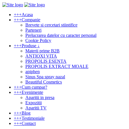
+
+
+
Acasa
+
+
+
Companie
Brevete si cercetari stiintifice
Parteneri
Prelucrarea datelor cu caracter personal
Cookie Policy
+
+
+
Produse ↓
Materii prime B2B
ANTIOXI VITA
PROPOLIS ESENTA
PROPOLIS EXTRACT MOALE
apiphen
Sinus Spa spray nazal
Beautiful Cosmetics
+
+
+
Cum cumpar?
+
+
+
Evenimente
Aparitii in presa
Expozitii
Aparitii TV
+
+
+
Blog
+
+
+
Testimoniale
+
+
+
Contact