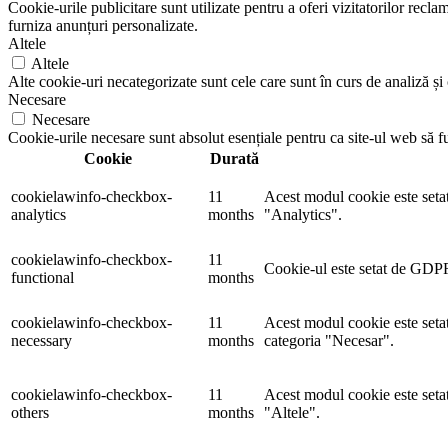
Cookie-urile publicitare sunt utilizate pentru a oferi vizitatorilor rec
furniza anunțuri personalizate.
Altele
Altele
Alte cookie-uri necategorizate sunt cele care sunt în curs de analiză și c
Necesare
Necesare
Cookie-urile necesare sunt absolut esențiale pentru ca site-ul web să f
Cookie
Durată
cookielawinfo-checkbox-
11
Acest modul cookie este setat
analytics
months
"Analytics".
cookielawinfo-checkbox-
11
Cookie-ul este setat de GDPR 
functional
months
cookielawinfo-checkbox-
11
Acest modul cookie este seta
necessary
months
categoria "Necesar".
cookielawinfo-checkbox-
11
Acest modul cookie este setat
others
months
"Altele".