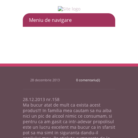
28 decembrie 2013
0 comentariu(i)
28.12.2013 nr.158
Ma bucur atat de mult ca exista acest
produs!!! In familia mea cautam sa nu aiba
nici un pic de alcool nimic ce consumam, si
pentru ca am gasit ca intr-adevar propolisul
este un lucru excelent ma bucur ca in sfarsit
pot sa ma simt in siguranta dandu-il