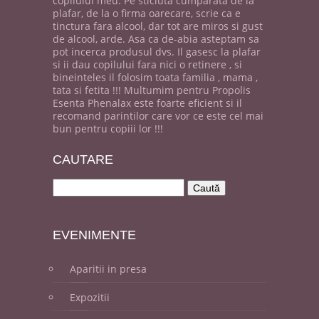
copilului meu. Pe sticluta cumparata de la
plafar, de la o firma oarecare, scrie ca e
tinctura fara alcool, dar tot are miros si gust
de alcool, arde. Asa ca de-abia asteptam sa
pot incerca produsul dvs. Il gasesc la plafar
si ii dau copilului fara nici o retinere , si
bineinteles il folosim toata familia , mama ,
tata si fetita !!! Multumim pentru Propolis
Esenta Phenalax este foarte eficient si il
recomand parintilor care vor ce este cel mai
bun pentru copiii lor !!!
CAUT
ARE
EVENI
MENTE
Aparitii in presa
Expozitii