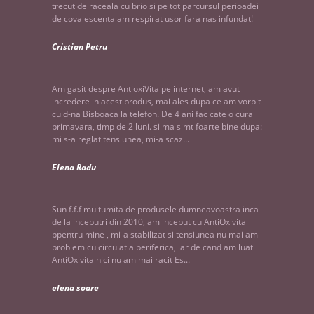
trecut de raceala cu brio si pe tot parcursul perioadei
de covalescenta am respirat usor fara nas infundat!
Cristian Petru
Am gasit despre AntioxiVita pe internet, am avut
incredere in acest produs, mai ales dupa ce am vorbit
cu d-na Bisboaca la telefon. De 4 ani fac cate o cura
primavara, timp de 2 luni. si ma simt foarte bine dupa:
mi s-a reglat tensiunea, mi-a scaz...
Elena Radu
Sun f.f.f multumita de produsele dumneavoastra inca
de la inceputri din 2010, am inceput cu AntiOxivita
ppentru mine , mi-a stabilizat si tensiunea nu mai am
problem cu circulatia periferica, iar de cand am luat
AntiOxivita nici nu am mai racit Es...
elena soare