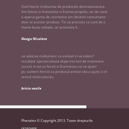
Sunt foarte multumita de produsele dumneavoastra.
Am folosit si Antioxivita si Esenta propolis, iar de cand
a aparut gama de cosmetice am devenit consumator
doar al acestor produse. Tin sa precizez ca sunt de o
foarte buna calitate, iar promotia A...
Neagu Nicoleta
va salut,va multumesc ca existati si va iubesc!
rezultate spectaculoase dupa trei luni de tratament.
succes in tot ce faceti si Dumnezeu sa va ajute!
ps. suntem fericiti ca produsul antioxi vita a ajuns si in
orasul nostru,bacau.
briciu vasile
Phenalex © Copyright 2013. Toate drepturile
rezervate