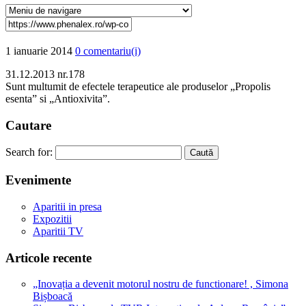
1 ianuarie 2014
0 comentariu(i)
31.12.2013 nr.178
Sunt multumit de efectele terapeutice ale produselor „Propolis
esenta” si „Antioxivita”.
Caut
are
Search for:
Eveni
mente
Aparitii in presa
Expozitii
Aparitii TV
Articole
recente
„Inovația a devenit motorul nostru de functionare! , Simona
Bișboacă