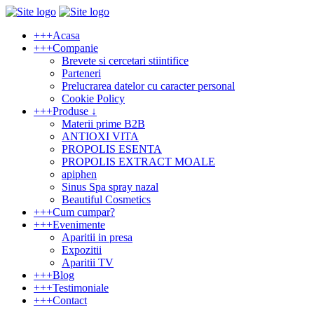
+
+
+
Acasa
+
+
+
Companie
Brevete si cercetari stiintifice
Parteneri
Prelucrarea datelor cu caracter personal
Cookie Policy
+
+
+
Produse ↓
Materii prime B2B
ANTIOXI VITA
PROPOLIS ESENTA
PROPOLIS EXTRACT MOALE
apiphen
Sinus Spa spray nazal
Beautiful Cosmetics
+
+
+
Cum cumpar?
+
+
+
Evenimente
Aparitii in presa
Expozitii
Aparitii TV
+
+
+
Blog
+
+
+
Testimoniale
+
+
+
Contact