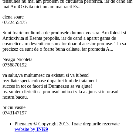
tensiunea nu mai am problem cu circulatia periferica, iar de cand am
luat AntiOxivita nici nu am mai racit Es...
elena soare
0722455475
Sunt foarte multumita de produsele dumneavoastra. Am folosit si
Antioxivita si Esenta propolis, iar de cand a aparut gama de
cosmetice am devenit consumator doar al acestor produse. Tin sa
precizez ca sunt de o foarte buna calitate, iar promotia A...
Neagu Nicoleta
0756870192
va salut,va multumesc ca existati si va iubesc!
rezultate spectaculoase dupa trei luni de tratament.
succes in tot ce faceti si Dumnezeu sa va ajute!
ps. suntem fericiti ca produsul antioxi vita a ajuns si in orasul
nostru,bacau.
briciu vasile
0743147197
Phenalex © Copyright 2013. Toate drepturile rezervate
website by
INK9