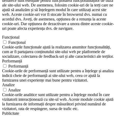
deoarece sunt esențiale pentru funcționarea funcționalităților de bază
ale site-ului web. De asemenea, folosim cookie-uri de la terți care ne
ajută să analizăm și să înțelegem modul în care utilizați acest site
web. Aceste cookie-uri vor fi stocate în browserul dvs. numai cu
acordul dvs. Aveți, de asemenea, opțiunea de a renunța la aceste
cookie-uri. Dar opțiunea de dezactivare a unora dintre aceste cookie-
uri poate afecta experiența dvs. de navigare.
Funcțional
Funcțional
Cookie-urile funcționale ajută la realizarea anumitor funcționalități,
cum ar fi partajarea conținutului site-ului web pe platformele de
socializare, colectarea de feedback-uri și alte caracteristici ale terților.
Performanță
Performanță
Cookie-urile de performanță sunt utilizate pentru a înțelege și analiza
indicii cheie de performanță ai site-ului web, ceea ce ajută la
furnizarea unei experiențe mai bune pentru vizitatori.
Analize
Analize
Cookie-urile analitice sunt utilizate pentru a înțelege modul în care
vizitatorii interacționează cu site-ul web. Aceste module cookie ajută
la furnizarea de informații despre măsurători privind numărul de
vizitatori, rata de respingere, sursa de trafic etc.
Publicitate