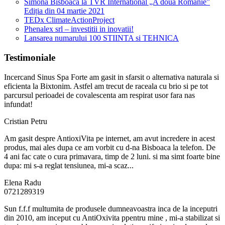
Simona Bisboaca la TVR International „A doua Românie”
Ediția din 04 martie 2021
TEDx ClimateActionProject
Phenalex srl – investitii in inovatii!
Lansarea numarului 100 STIINTA si TEHNICA
Testimoniale
Incercand Sinus Spa Forte am gasit in sfarsit o alternativa naturala si
eficienta la Bixtonim. Astfel am trecut de raceala cu brio si pe tot
parcursul perioadei de covalescenta am respirat usor fara nas
infundat!
Cristian Petru
Am gasit despre AntioxiVita pe internet, am avut incredere in acest
produs, mai ales dupa ce am vorbit cu d-na Bisboaca la telefon. De
4 ani fac cate o cura primavara, timp de 2 luni. si ma simt foarte bine
dupa: mi s-a reglat tensiunea, mi-a scaz...
Elena Radu
0721289319
Sun f.f.f multumita de produsele dumneavoastra inca de la inceputri
din 2010, am inceput cu AntiOxivita ppentru mine , mi-a stabilizat si