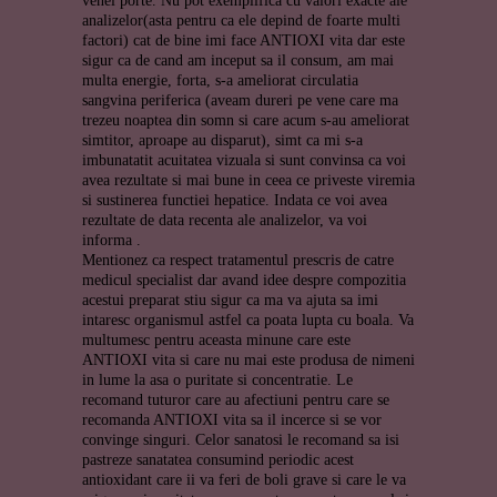
venei porte. Nu pot exemplifica cu valori exacte ale
analizelor(asta pentru ca ele depind de foarte multi
factori) cat de bine imi face ANTIOXI vita dar este
sigur ca de cand am inceput sa il consum, am mai
multa energie, forta, s-a ameliorat circulatia
sangvina periferica (aveam dureri pe vene care ma
trezeu noaptea din somn si care acum s-au ameliorat
simtitor, aproape au disparut), simt ca mi s-a
imbunatatit acuitatea vizuala si sunt convinsa ca voi
avea rezultate si mai bune in ceea ce priveste viremia
si sustinerea functiei hepatice. Indata ce voi avea
rezultate de data recenta ale analizelor, va voi
informa .
Mentionez ca respect tratamentul prescris de catre
medicul specialist dar avand idee despre compozitia
acestui preparat stiu sigur ca ma va ajuta sa imi
intaresc organismul astfel ca poata lupta cu boala. Va
multumesc pentru aceasta minune care este
ANTIOXI vita si care nu mai este produsa de nimeni
in lume la asa o puritate si concentratie. Le
recomand tuturor care au afectiuni pentru care se
recomanda ANTIOXI vita sa il incerce si se vor
convinge singuri. Celor sanatosi le recomand sa isi
pastreze sanatatea consumind periodic acest
antioxidant care ii va feri de boli grave si care le va