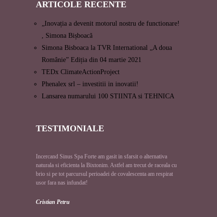
ARTICOLE
RECENTE
„Inovația a devenit motorul nostru de functionare!
, Simona Bișboacă
Simona Bisboaca la TVR International „A doua
Românie” Ediția din 04 martie 2021
TEDx ClimateActionProject
Phenalex srl – investitii in inovatii!
Lansarea numarului 100 STIINTA si TEHNICA
TESTIMONIALE
Incercand Sinus Spa Forte am gasit in sfarsit o alternativa
naturala si eficienta la Bixtonim. Astfel am trecut de raceala cu
brio si pe tot parcursul perioadei de covalescenta am respirat
usor fara nas infundat!
Cristian Petru