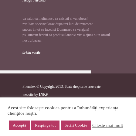
Neagu Nicoleta
va salut,va multumesc ca existati si va iubesc!
rezultate spectaculoase dupa trei luni de tratament.
succes in tot ce faceti si Dumnezeu sa va ajute!
ps. suntem fericiti ca produsul antioxi vita a ajuns si in orasul
nostru,bacau.
briciu vasile
Phenalex © Copyright 2013. Toate drepturile rezervate
website by
INK9
Acest site folosește cookies pentru a îmbunătăți experiența
VA INVITAM SA VA ABONATI LA
clienților noștri.
NEWSLETTER!
Citeste mai mult
Acceptă
Respinge tot
Setări Cookie