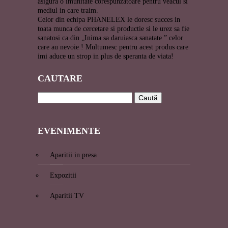
asigura o imunitate corespunzatoare pentru veacul si
mediul in care traim.
Celor din echipa PHANELEX le doresc succes in
toata munca de cercetare si productie si le urez sa fie
sanatosi ca din „Inima sa daruiasca sanatate ” celor
care au nevoie ! Multumesc pentru acest produs care
imi aduce un strop in plus de speranta de viata!
CAUT
ARE
EVENI
MENTE
Aparitii in presa
Expozitii
Aparitii TV