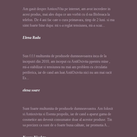
Am gasit despre AntioxiVita pe internet, am avut incredere in
acest produs, mai ales dupa ce am vorbit cu d-na Bisboaca la
telefon. De 4 ani fac cate o cura primavara, timp de 2 luni. si ma
simt foarte bine dupa: mi s-a reglat tensiunea, mi-a scaz...
Elena Radu
Sun f.f.f multumita de produsele dumneavoastra inca de la
inceputri din 2010, am inceput cu AntiOxivita ppentru mine ,
mi-a stabilizat si tensiunea nu mai am problem cu circulatia
periferica, iar de cand am luat AntiOxivita nici nu am mai racit
Es...
elena soare
Sunt foarte multumita de produsele dumneavoastra. Am folosit
si Antioxivita si Esenta propolis, iar de cand a aparut gama de
cosmetice am devenit consumator doar al acestor produse. Tin
sa precizez ca sunt de o foarte buna calitate, iar promotia A...