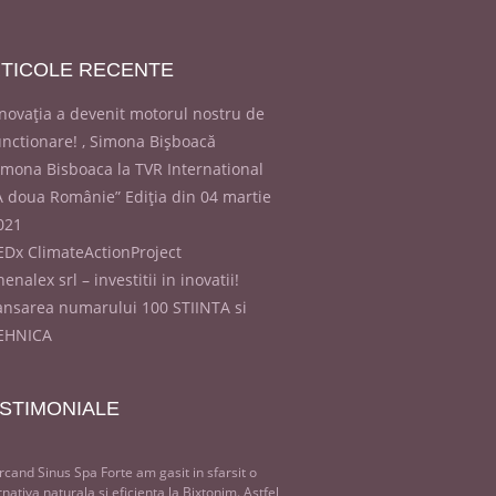
TICOLE
RECENTE
Inovația a devenit motorul nostru de
unctionare! , Simona Bișboacă
imona Bisboaca la TVR International
A doua Românie” Ediția din 04 martie
021
EDx ClimateActionProject
enalex srl – investitii in inovatii!
ansarea numarului 100 STIINTA si
EHNICA
STIMONIALE
rcand Sinus Spa Forte am gasit in sfarsit o
rnativa naturala si eficienta la Bixtonim. Astfel