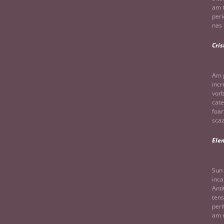
am t
peri
nas 
Cris
Am g
incr
vorb
cate
foar
scaz
Ele
Sun 
inca
Anti
tens
peri
am m