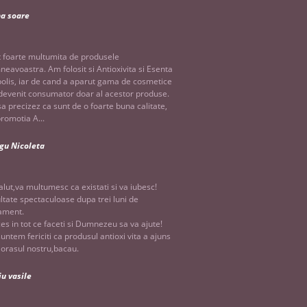
na soare
 foarte multumita de produsele
eavoastra. Am folosit si Antioxivita si Esenta
olis, iar de cand a aparut gama de cosmetice
evenit consumator doar al acestor produse.
sa precizez ca sunt de o foarte buna calitate,
promotia A...
gu Nicoleta
alut,va multumesc ca existati si va iubesc!
ltate spectaculoase dupa trei luni de
ament.
es in tot ce faceti si Dumnezeu sa va ajute!
suntem fericiti ca produsul antioxi vita a ajuns
n orasul nostru,bacau.
iu vasile