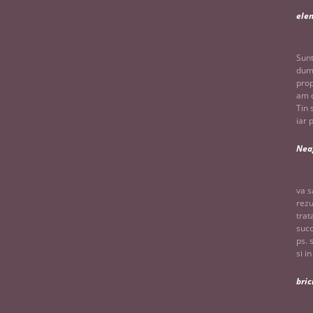
ele
Sunt
dumn
prop
am d
Tin 
iar 
Nea
va s
rezu
trat
succ
ps. 
si i
bric