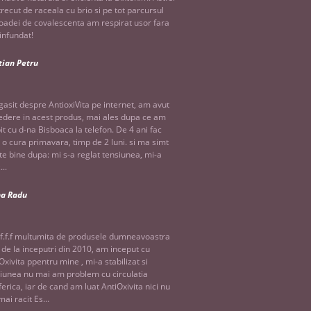
recut de raceala cu brio si pe tot parcursul
oadei de covalescenta am respirat usor fara
infundat!
tian Petru
asit despre AntioxiVita pe internet, am avut
edere in acest produs, mai ales dupa ce am
it cu d-na Bisboaca la telefon. De 4 ani fac
 o cura primavara, timp de 2 luni. si ma simt
te bine dupa: mi s-a reglat tensiunea, mi-a
...
na Radu
f.f.f multumita de produsele dumneavoastra
 de la inceputri din 2010, am inceput cu
Oxivita ppentru mine , mi-a stabilizat si
iunea nu mai am problem cu circulatia
ferica, iar de cand am luat AntiOxivita nici nu
ai racit Es...