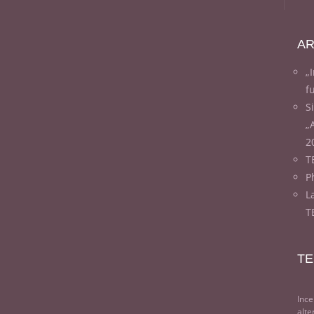
AR
„
f
S
„
2
T
Ph
L
T
TE
Ince
alte