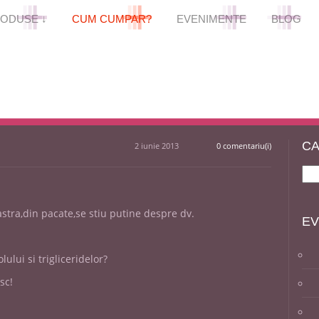
+
+
+
+
+
+
+
+
+
+
+
+
ODUSE ↓
CUM CUMPAR?
EVENIMENTE
BLOG
CA
2 iunie 2013
0 comentariu(i)
astra,din pacate,se stiu putine despre dv.
EV
ului si trigliceridelor?
sc!