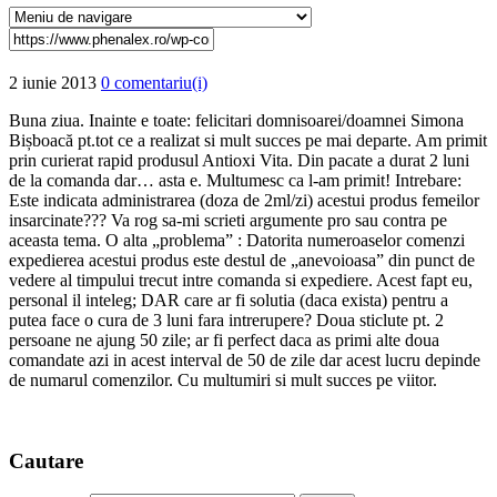
2 iunie 2013
0 comentariu(i)
Buna ziua. Inainte e toate: felicitari domnisoarei/doamnei Simona
Bișboacă pt.tot ce a realizat si mult succes pe mai departe. Am primit
prin curierat rapid produsul Antioxi Vita. Din pacate a durat 2 luni
de la comanda dar… asta e. Multumesc ca l-am primit! Intrebare:
Este indicata administrarea (doza de 2ml/zi) acestui produs femeilor
insarcinate??? Va rog sa-mi scrieti argumente pro sau contra pe
aceasta tema. O alta „problema” : Datorita numeroaselor comenzi
expedierea acestui produs este destul de „anevoioasa” din punct de
vedere al timpului trecut intre comanda si expediere. Acest fapt eu,
personal il inteleg; DAR care ar fi solutia (daca exista) pentru a
putea face o cura de 3 luni fara intrerupere? Doua sticlute pt. 2
persoane ne ajung 50 zile; ar fi perfect daca as primi alte doua
comandate azi in acest interval de 50 de zile dar acest lucru depinde
de numarul comenzilor. Cu multumiri si mult succes pe viitor.
Caut
are