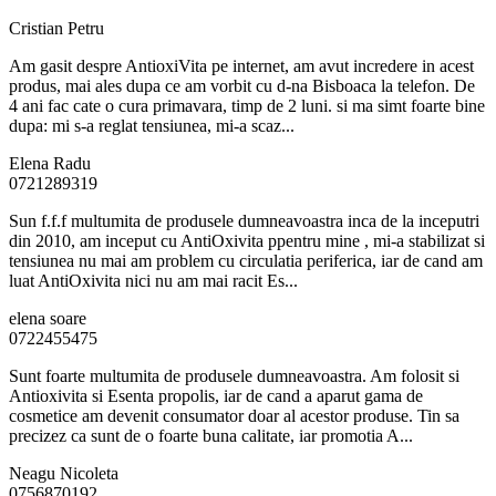
Cristian Petru
Am gasit despre AntioxiVita pe internet, am avut incredere in acest
produs, mai ales dupa ce am vorbit cu d-na Bisboaca la telefon. De
4 ani fac cate o cura primavara, timp de 2 luni. si ma simt foarte bine
dupa: mi s-a reglat tensiunea, mi-a scaz...
Elena Radu
0721289319
Sun f.f.f multumita de produsele dumneavoastra inca de la inceputri
din 2010, am inceput cu AntiOxivita ppentru mine , mi-a stabilizat si
tensiunea nu mai am problem cu circulatia periferica, iar de cand am
luat AntiOxivita nici nu am mai racit Es...
elena soare
0722455475
Sunt foarte multumita de produsele dumneavoastra. Am folosit si
Antioxivita si Esenta propolis, iar de cand a aparut gama de
cosmetice am devenit consumator doar al acestor produse. Tin sa
precizez ca sunt de o foarte buna calitate, iar promotia A...
Neagu Nicoleta
0756870192