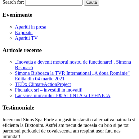
Search for:
Eveni
mente
Aparitii in presa
Expozitii
Aparitii TV
Articole
recente
„Inovația a devenit motorul nostru de functionare! , Simona
Bișboacă
Simona Bisboaca la TVR International „A doua Românie”
Ediția din 04 martie 2021
TEDx ClimateActionProject
Phenalex srl – investitii in inovatii!
Lansarea numarului 100 STIINTA si TEHNICA
Testimoniale
Incercand Sinus Spa Forte am gasit in sfarsit o alternativa naturala si
eficienta la Bixtonim. Astfel am trecut de raceala cu brio si pe tot
parcursul perioadei de covalescenta am respirat usor fara nas
infundat!