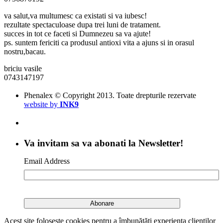
va salut,va multumesc ca existati si va iubesc!
rezultate spectaculoase dupa trei luni de tratament.
succes in tot ce faceti si Dumnezeu sa va ajute!
ps. suntem fericiti ca produsul antioxi vita a ajuns si in orasul
nostru,bacau.
briciu vasile
0743147197
Phenalex © Copyright 2013. Toate drepturile rezervate
website by
INK9
Va invitam sa va abonati la Newsletter!
Email Address
Acest site folosește cookies pentru a îmbunătăți experiența clienților