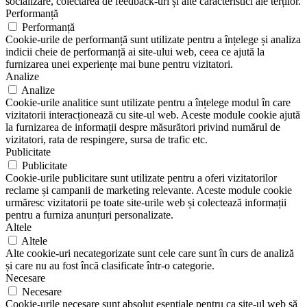
socializare, colectarea de feedback-uri și alte caracteristici ale terților.
Performanță
Performanță
Cookie-urile de performanță sunt utilizate pentru a înțelege și analiza
indicii cheie de performanță ai site-ului web, ceea ce ajută la
furnizarea unei experiențe mai bune pentru vizitatori.
Analize
Analize
Cookie-urile analitice sunt utilizate pentru a înțelege modul în care
vizitatorii interacționează cu site-ul web. Aceste module cookie ajută
la furnizarea de informații despre măsurători privind numărul de
vizitatori, rata de respingere, sursa de trafic etc.
Publicitate
Publicitate
Cookie-urile publicitare sunt utilizate pentru a oferi vizitatorilor
reclame și campanii de marketing relevante. Aceste module cookie
urmăresc vizitatorii pe toate site-urile web și colectează informații
pentru a furniza anunțuri personalizate.
Altele
Altele
Alte cookie-uri necategorizate sunt cele care sunt în curs de analiză
și care nu au fost încă clasificate într-o categorie.
Necesare
Necesare
Cookie-urile necesare sunt absolut esențiale pentru ca site-ul web să