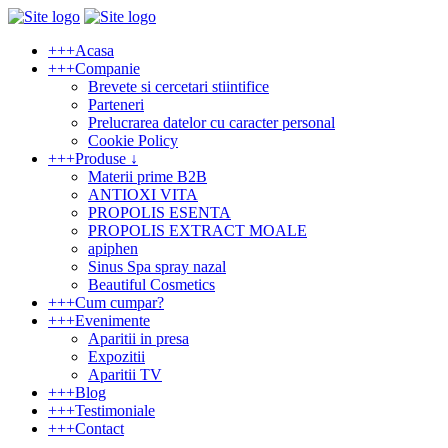
+
+
+
Acasa
+
+
+
Companie
Brevete si cercetari stiintifice
Parteneri
Prelucrarea datelor cu caracter personal
Cookie Policy
+
+
+
Produse ↓
Materii prime B2B
ANTIOXI VITA
PROPOLIS ESENTA
PROPOLIS EXTRACT MOALE
apiphen
Sinus Spa spray nazal
Beautiful Cosmetics
+
+
+
Cum cumpar?
+
+
+
Evenimente
Aparitii in presa
Expozitii
Aparitii TV
+
+
+
Blog
+
+
+
Testimoniale
+
+
+
Contact