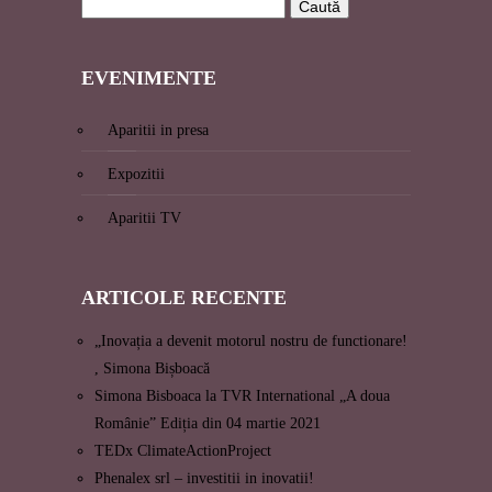
EVENI
MENTE
Aparitii in presa
Expozitii
Aparitii TV
ARTICOLE
RECENTE
„Inovația a devenit motorul nostru de functionare!
, Simona Bișboacă
Simona Bisboaca la TVR International „A doua
Românie” Ediția din 04 martie 2021
TEDx ClimateActionProject
Phenalex srl – investitii in inovatii!