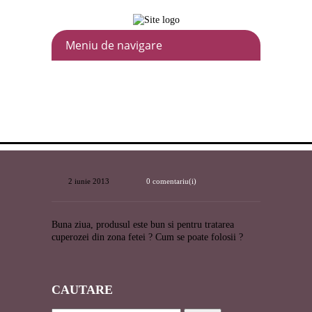
2 iunie 2013
0 comentariu(i)
Buna ziua, produsul este bun si pentru tratarea
cuperozei din zona fetei ? Cum se poate folosii ?
CAUT
ARE