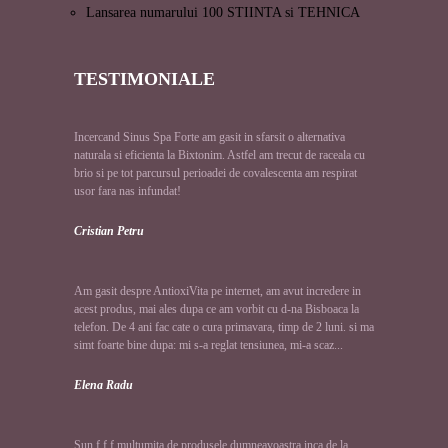
Lansarea numarului 100 STIINTA si TEHNICA
TESTIMONIALE
Incercand Sinus Spa Forte am gasit in sfarsit o alternativa
naturala si eficienta la Bixtonim. Astfel am trecut de raceala cu
brio si pe tot parcursul perioadei de covalescenta am respirat
usor fara nas infundat!
Cristian Petru
Am gasit despre AntioxiVita pe internet, am avut incredere in
acest produs, mai ales dupa ce am vorbit cu d-na Bisboaca la
telefon. De 4 ani fac cate o cura primavara, timp de 2 luni. si ma
simt foarte bine dupa: mi s-a reglat tensiunea, mi-a scaz...
Elena Radu
Sun f.f.f multumita de produsele dumneavoastra inca de la